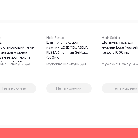
s
Hair Sekta
Hair Sekta
s,
Шампунь-гель для
Шампунь-гель для
тализирующий гель-
мужчин LOSE YOURSELF:
мужчин Lose Yoursel
унь для мужчин
RESTART от Hair Sekta
Restart 1000 мл
щение для тела и
(500мл)
) 'Hair And Body
Мужские шампуни для волос
Мужские шампуни для волос
alizing Gel Cleanser'
л.
Нет в наличии
Нет в наличии
Нет в наличии