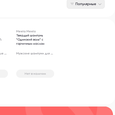
Популярные
Meela Meelo
Твердый шампунь
f:
"Одинокий волк" с
горчичным маслом
Мужские шампуни для волос
Мужские шампуни для волос
Нет в наличии