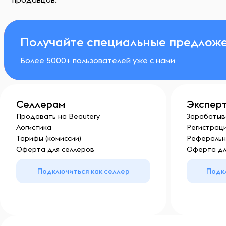
Получайте специальные предложе
Более 5000+ пользователей уже с нами
Селлерам
Экспер
Продавать на Beautery
Зарабатыв
Логистика
Регистраци
Тарифы (комиссии)
Реферальн
Оферта для селлеров
Оферта дл
Подключиться как селлер
Подк