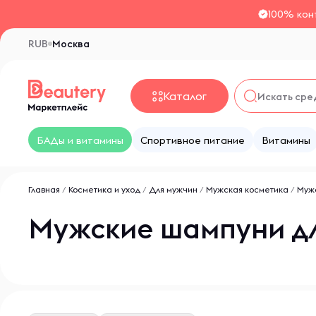
100% кон
RUB
Москва
Каталог
БАДы и витамины
Спортивное питание
Витамины
Главная
/
Косметика и уход
/
Для мужчин
/
Мужская косметика
/
Мужс
Мужские шампуни дл