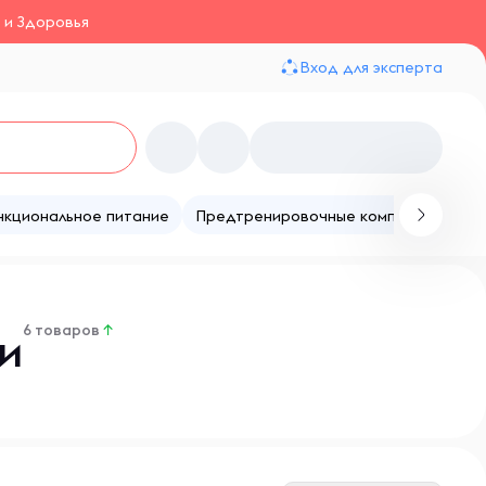
 и Здоровья
Вход для эксперта
нкциональное питание
Предтренировочные комплексы
Те
6 товаров
↑
и