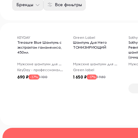
Бренды
Все фильтры
KEYDAY
Green Label
Sothy
Treasure Blue Шампунь с
Шампунь Для Него
Sothy
экстрактом гамамелиса,
ТОНИЗИРУЮЩИЙ
Реви
450мл
шамп
(очи
волос
Мужские шампуни для волос
Мужские шампуни для волос
Revit
KeyDay - профессиональная линия для волос
Green label
200 м
690
1 650
1 100
1 980
-37%
-17%