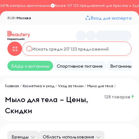
100% контроль оригинальности
Более 217 123 предложений для Красоты и Здо
Вход для эксперта
RUB
Москва
БАДы и витамины
Спортивное питание
Витамины
Главная
/
Косметика и уход
/
Уход за телом
/
Мыло для тела
/
128 товаров
↑
Мыло для тела – Цены,
Скидки
Бренды
Область использования