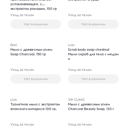
успокаивающее, с
экстрактом ромашки, 100 гр
Уход за телом
Уход за телом
Нет в наличии
Нет в наличии
Ekel
Lion
Мыло с древесным углем
Scrub body soap chestnut
Soap Charcoal, 150 гр
Мыло-скраб для тела с медом
и
Уход за телом
Уход за телом
Нет в наличии
Нет в наличии
Lion
3W CLINIC
Туалетное мыло с экстрактом
Мыло с древесным углем
японского кипариса 100 гр.
Charcoal Beauty Soap, 120 г
Уход за телом
Уход за телом