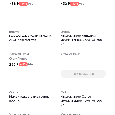
438
432
960
960
-54%
-55%
Витэкс
Galax
Гель для душа увлажняющий
Мыло жидкое Миндаль и
ALOE 7 экстрактов
увлажняющее молочко, 500
мл
Уход за телом
Уход за телом
Glory Planet
250
654
-62%
Нет в наличии
Galax
Galax
Мыло жидкое с алоэ вера,
Мыло жидкое Олива и
500 мл
увлажняющее молочко, 500
мл
Уход за телом
Уход за телом