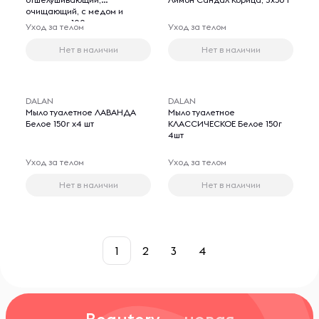
очищающий, с медом и
каштаном, 100 гр
Уход за телом
Уход за телом
Нет в наличии
Нет в наличии
DALAN
DALAN
Мыло туалетное ЛАВАНДА
Мыло туалетное
Белое 150г х4 шт
КЛАССИЧЕСКОЕ Белое 150г
4шт
Уход за телом
Уход за телом
Нет в наличии
Нет в наличии
1
2
3
4