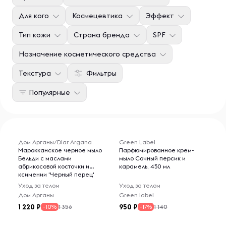
Для кого
Космецевтика
Эффект
Тип кожи
Страна бренда
SPF
Назначение косметического средства
Текстура
Фильтры
Популярные
Дом Арганы/Diar Argana
Green Label
Марокканское черное мыло
Парфюмированное крем-
Бельди с маслами
мыло Сочный персик и
абрикосовой косточки и
карамель, 450 мл
ксимении 'Черный перец'
Уход за телом
Уход за телом
Дом Арганы
Green label
1 220
950
1 356
1 140
-10%
-17%