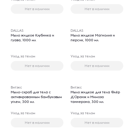
Нет в наличии
Нет в наличии
DALLAS
DALLAS
Мыло жидкое Клубника и
Мыло жидкое Магнолия и
гуава, 1000 мл
персик, 1000 мл
Уход за телом
Уход за телом
Нет в наличии
Нет в наличии
Витэкс
Витэкс
Мыло-скраб для тела с
Мыло жидкое для тела Флёр
активированным бамбуковым
Д’Оранж и Мимоза
углем, 300 мл
таннерона, 300 мл
Уход за телом
Уход за телом
Нет в наличии
Нет в наличии