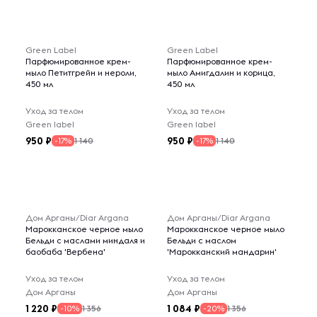
Green Label
Green Label
Парфюмированное крем-
Парфюмированное крем-
мыло Петитгрейн и нероли,
мыло Амигдалин и корица,
450 мл
450 мл
Уход за телом
Уход за телом
Green label
Green label
950
950
1 140
1 140
-17%
-17%
Дом Арганы/Diar Argana
Дом Арганы/Diar Argana
Марокканское черное мыло
Марокканское черное мыло
Бельди с маслами миндаля и
Бельди с маслом
баобаба 'Вербена'
'Марокканский мандарин'
Уход за телом
Уход за телом
Дом Арганы
Дом Арганы
1 220
1 084
1 356
1 356
-10%
-20%