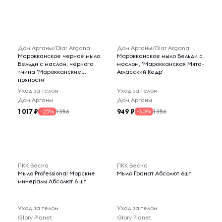
Дом Арганы/Diar Argana
Дом Арганы/Diar Argana
Марокканское черное мыло
Марокканское мыло Бельди с
Бельди с маслом, черного
маслом, 'Марокканская Мята-
тмина 'Марокканские
Атласский Кедр'
пряности'
Уход за телом
Уход за телом
Дом Арганы
Дом Арганы
1 017
949
1 356
1 356
-25%
-30%
ПКК Весна
ПКК Весна
Мыло Professional Морские
Мыло Гранат Абсолют 6шт
минералы Абсолют 6 шт
Уход за телом
Уход за телом
Glory Planet
Glory Planet