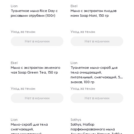
Lion
Ekel
Туалетное мыло Rice Day с
Мыло с экстрактом плодов
рисовыми отрубями (100г)
нони Soap Noni, 150 гр
Уход за телом
Уход за телом
Нет в наличии
Нет в наличии
Ekel
Lion
Мыло с экстрактом зеленого
Туалетное мыло-скраб для
чая Soap Green Tea, 150 гр
тела очищающий,
питательный, смягчающий, 5
злаков, 100 гр
Уход за телом
Уход за телом
Нет в наличии
Нет в наличии
Lion
Sothys
Мыло-скраб для тела
Sothys, Набор
смягчающий,
парфюмированного мыла
отшелушивающий,
Лимон Сандал Корица, 3х50 г