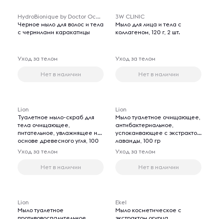
HydroBionique by Doctor Ocean
3W CLINIC
Черное мыло для волос и тела
Мыло для лица и тела с
с чернилами каракатицы
коллагеном, 120 г, 2 шт.
Уход за телом
Уход за телом
Нет в наличии
Нет в наличии
Lion
Lion
Туалетное мыло-скраб для
Мыло туалетное очищающее,
тела очищающее,
антибактериальное,
питательное, увлажнящее на
успокаивающее с экстрактом
основе древесного угля, 100
лаванды, 100 гр
мл
Уход за телом
Уход за телом
Нет в наличии
Нет в наличии
Lion
Ekel
Мыло туалетное
Мыло косметическое с
противовоспалительное,
экстрактом огурца