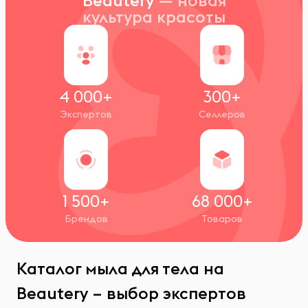
Beautery
— новая
культура красоты
4 000+
300+
Экспертов
Селлеров
1 500+
68 000+
Брендов
Товаров
Каталог мыла для тела на
Beautery – выбор экспертов