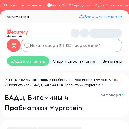
100% контроль оригинальности
Более 217 123 предложений для Красоты и Здо
Вход для эксперта
RUB
Москва
БАДы и витамины
Спортивное питание
Витамины
Главная
/
БАДы, витамины и пробиотики
/
Все Бренды БАДов, Витамин
и Пребиотиков
/
БАДы, Витамины и Пробиотики Myprotein
/
34 товара
↑
БАДы, Витамины и
Пробиотики Myprotein