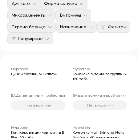
Для кого
Форма выпуска
Микроэлементы
Витамины
Страна бренда
Назначение
Фильтры
Популярные
Myprotein
Myprotein
Цинк и Магний, 90 капсул
Комплекс витаминов группы B,
120 табл
БАДы, витамины и пробиотики
БАДы, витамины и пробиотики
Нет в наличии
Нет в наличии
Myprotein
Myprotein
Комплекс витаминов группы B
Комплекс Hair, Skin and Nails
Plus, 60 табл
Голубика, 60 жевательных