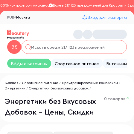
100% контроль оригинальности
Более 217 123 предложений для Красоты и Здо
Вход для эксперта
RUB
Москва
БАДы и витамины
Спортивное питание
Витамины
Главная
/
Спортивное питание
/
Предтренировочные комплексы
/
Энергетики
/
Энергетики без вкусовых добавок
/
0 товаров
↑
Энергетики без Вкусовых
Добавок – Цены, Скидки