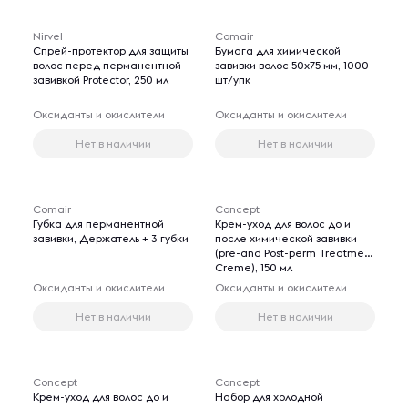
Nirvel
Comair
Спрей-протектор для защиты
Бумага для химической
волос перед перманентной
завивки волос 50х75 мм, 1000
завивкой Protector, 250 мл
шт/упк
Оксиданты и окислители
Оксиданты и окислители
Нет в наличии
Нет в наличии
Comair
Concept
Губка для перманентной
Крем-уход для волос до и
завивки, Держатель + 3 губки
после химической завивки
(pre-and Post-perm Treatment
Creme), 150 мл
Оксиданты и окислители
Оксиданты и окислители
Нет в наличии
Нет в наличии
Concept
Concept
Крем-уход для волос до и
Набор для холодной