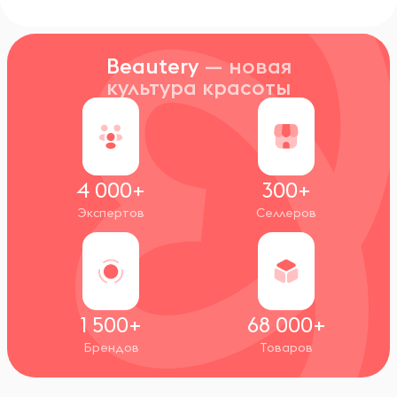
Beautery
— новая
культура красоты
4 000+
300+
Экспертов
Селлеров
1 500+
68 000+
Брендов
Товаров