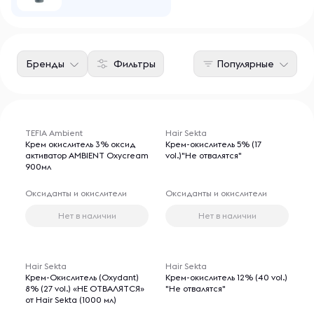
Бренды
Фильтры
Популярные
TEFIA Ambient
Hair Sekta
Крем окислитель 3% оксид
Крем-окислитель 5% (17
активатор AMBIENT Oxycream
vol.)"Не отвалятся"
900мл
Оксиданты и окислители
Оксиданты и окислители
Нет в наличии
Нет в наличии
Hair Sekta
Hair Sekta
Крем-Окислитель (Oxydant)
Крем-окислитель 12% (40 vol.)
8% (27 vol.) «НЕ ОТВАЛЯТСЯ»
"Не отвалятся"
от Hair Sekta (1000 мл)