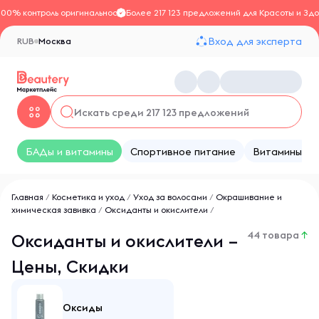
100% контроль оригинальности
Более 217 123 предложений для Красоты и Здо
Вход для эксперта
RUB
Москва
БАДы и витамины
Спортивное питание
Витамины
Главная
/
Косметика и уход
/
Уход за волосами
/
Окрашивание и
химическая завивка
/
Оксиданты и окислители
/
44 товара
↑
Оксиданты и окислители –
Цены, Скидки
Оксиды