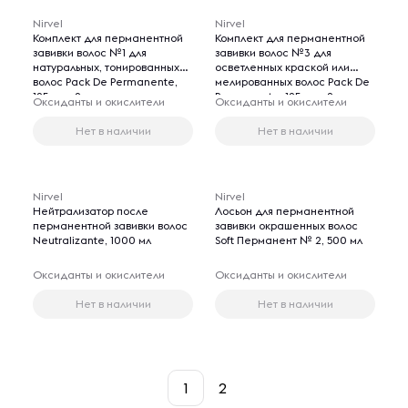
Nirvel
Nirvel
Комплект для перманентной
Комплект для перманентной
завивки волос №1 для
завивки волос №3 для
натуральных, тонированных
осветленных краской или
волос Pack De Permanente,
мелированных волос Pack De
125 мл х 2 шт
Permanente, 125 мл х 2 шт
Оксиданты и окислители
Оксиданты и окислители
Нет в наличии
Нет в наличии
Nirvel
Nirvel
Нейтрализатор после
Лосьон для перманентной
перманентной завивки волос
завивки окрашенных волос
Neutralizante, 1000 мл
Soft Перманент № 2, 500 мл
Оксиданты и окислители
Оксиданты и окислители
Нет в наличии
Нет в наличии
1
2