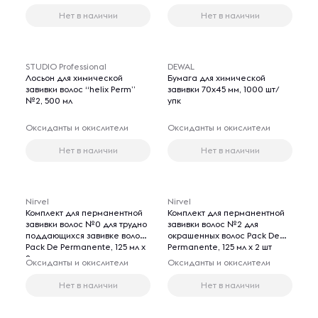
Нет в наличии
Нет в наличии
STUDIO Professional
DEWAL
Лосьон для химической
Бумага для химической
завивки волос “helix Perm”
завивки 70x45 мм, 1000 шт/
№2, 500 мл
упк
Оксиданты и окислители
Оксиданты и окислители
Нет в наличии
Нет в наличии
Nirvel
Nirvel
Комплект для перманентной
Комплект для перманентной
завивки волос №0 для трудно
завивки волос №2 для
поддающихся завивке волос
окрашенных волос Pack De
Pack De Permanente, 125 мл х
Permanente, 125 мл х 2 шт
2 шт
Оксиданты и окислители
Оксиданты и окислители
Нет в наличии
Нет в наличии