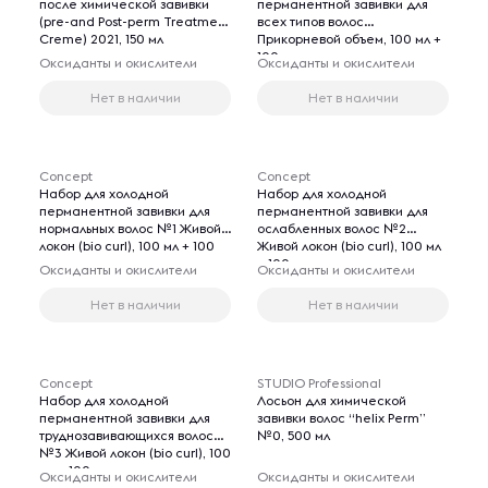
после химической завивки
перманентной завивки для
(pre-and Post-perm Treatment
всех типов волос
Creme) 2021, 150 мл
Прикорневой объем, 100 мл +
100 мл
Оксиданты и окислители
Оксиданты и окислители
Нет в наличии
Нет в наличии
Concept
Concept
Набор для холодной
Набор для холодной
перманентной завивки для
перманентной завивки для
нормальных волос №1 Живой
ослабленных волос №2
локон (bio curl), 100 мл + 100
Живой локон (bio curl), 100 мл
мл
+ 100 мл
Оксиданты и окислители
Оксиданты и окислители
Нет в наличии
Нет в наличии
Concept
STUDIO Professional
Набор для холодной
Лосьон для химической
перманентной завивки для
завивки волос “helix Perm”
труднозавивающихся волос
№0, 500 мл
№3 Живой локон (bio curl), 100
мл + 100 мл
Оксиданты и окислители
Оксиданты и окислители