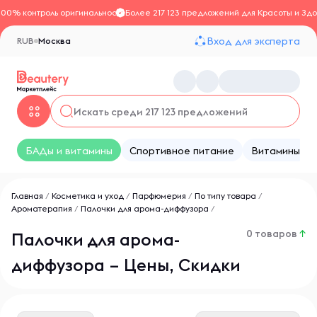
100% контроль оригинальности
Более 217 123 предложений для Красоты и Здо
Вход для эксперта
RUB
Москва
БАДы и витамины
Спортивное питание
Витамины
Главная
/
Косметика и уход
/
Парфюмерия
/
По типу товара
/
Ароматерапия
/
Палочки для арома-диффузора
/
0 товаров
↑
Палочки для арома-
диффузора – Цены, Скидки