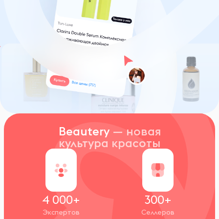
Beautery
— новая
культура красоты
4 000+
300+
Экспертов
Селлеров