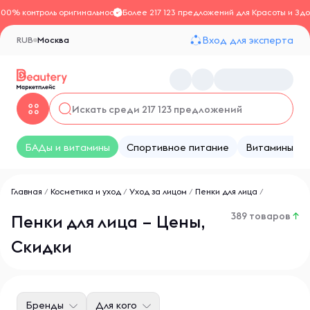
100% контроль оригинальности
Более 217 123 предложений для Красоты и Здо
Вход для эксперта
RUB
Москва
БАДы и витамины
Спортивное питание
Витамины
Главная
/
Косметика и уход
/
Уход за лицом
/
Пенки для лица
/
389 товаров
↑
Пенки для лица – Цены,
Скидки
Бренды
Для кого