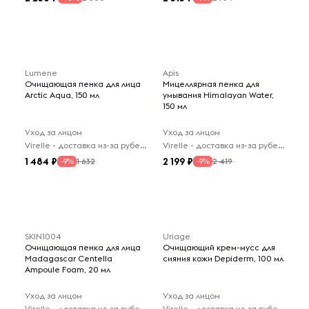
Lumene
Apis
Очищающая пенка для лица
Мицеллярная пенка для
Arctic Aqua, 150 мл
умывания Himalayan Water,
150 мл
Уход за лицом
Уход за лицом
Virelle - доставка из-за рубежа
Virelle - доставка из-за рубежа
1 484
2 199
1 632
2 419
-9%
-9%
SKIN1004
Uriage
Очищающая пенка для лица
Очищающий крем-мусс для
Madagascar Centella
сияния кожи Depiderm, 100 мл
Ampoule Foam, 20 мл
Уход за лицом
Уход за лицом
Virelle - доставка из-за рубежа
Virelle - доставка из-за рубежа