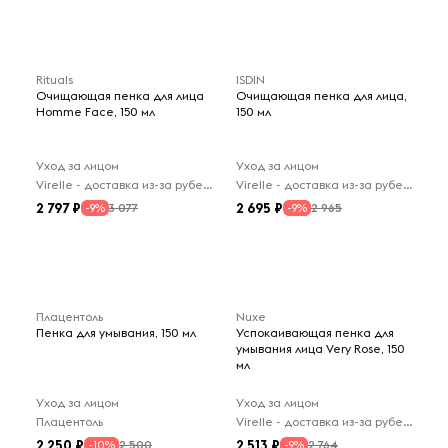
Rituals
ISDIN
Очищающая пенка для лица
Очищающая пенка для лица,
Homme Face, 150 мл
150 мл
Уход за лицом
Уход за лицом
Virelle - доставка из-за рубежа
Virelle - доставка из-за рубежа
2 797
2 695
3 077
2 965
-9%
-9%
Плацентоль
Nuxe
Пенка для умывания, 150 мл
Успокаивающая пенка для
умывания лица Very Rose, 150
мл
Уход за лицом
Уход за лицом
Плацентоль
Virelle - доставка из-за рубежа
2 250
2 513
2 500
2 764
-10%
-9%