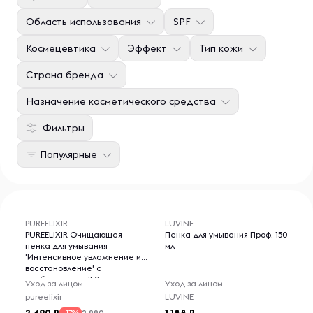
Область использования
SPF
Космецевтика
Эффект
Тип кожи
Страна бренда
Назначение косметического средства
Фильтры
Популярные
PUREELIXIR
LUVINE
PUREELIXIR Очищающая
Пенка для умывания Проф, 150
пенка для умывания
мл
'Интенсивное увлажнение и
восстановление' с
пробиотиками, 150 мл.
Уход за лицом
Уход за лицом
pureelixir
LUVINE
2 990