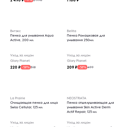
2 490
1 188
-17%
Витэкс
Belita
Пенка для умывания Aqua
Пенка Ромашковая для
Active, 200 мл
умывания 250мл
Уход за лицом
Уход за лицом
Glory Planet
Glory Planet
220
209
518
499
-58%
-58%
La Prairie
NEOSTRATA
Очищающая пенка для лица
Пенка отшелушивающая для
Swiss Cellular, 125 мл
умывания Skin Active Derm
Actif Repair, 125 мл
Уход за лицом
Уход за лицом