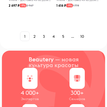
2 697
1 616
2 967
1 778
-9%
-9%
1
2
3
4
5
...
10
Beautery
— новая
культура красоты
4 000+
300+
Экспертов
Селлеров