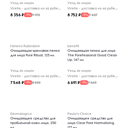
Уход за лицом
Уход за лицом
Virelle - доставка из-за рубежа
Virelle - доставка из-за рубежа
8 356
8 752
9 192
9 627
-9%
-9%
Helena Rubinstein
benefit
Очищающая кремовая пенка
Очищающая пенка для лица
для лица Pure Ritual, 125 мл
The Porefessional Good Clean
Up, 147 мл
Уход за лицом
Уход за лицом
Virelle - доставка из-за рубежа
Virelle - доставка из-за рубежа
7 548
6 691
8 303
7 360
-9%
-9%
Dermalogica
Paula's Choice
Очищающее средство для
Очищающее средство для
проблемной кожи лица, 250
лица Clear Pore Normalizing,
мл
177 мл