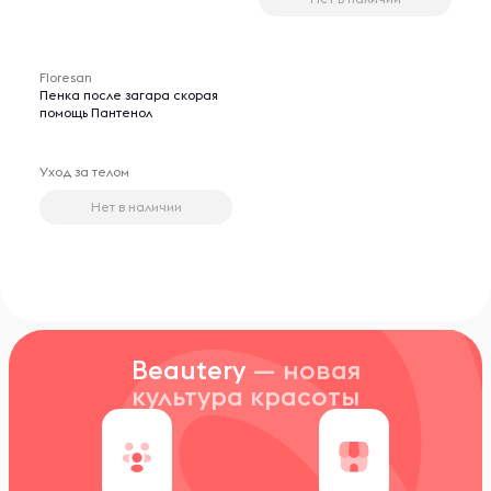
Floresan
Пенка после загара скорая
помощь Пантенол
Уход за телом
Нет в наличии
Beautery
— новая
культура красоты