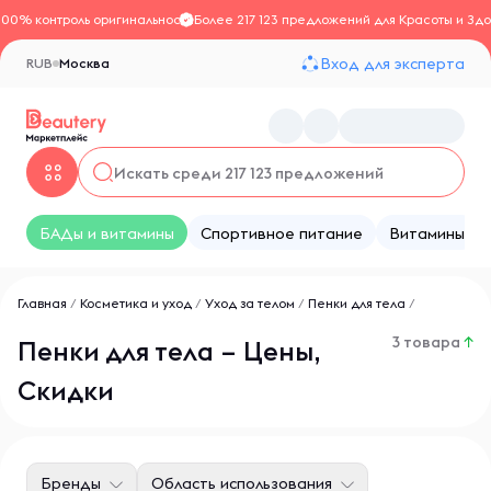
100% контроль оригинальности
Более 217 123 предложений для Красоты и Здо
Вход для эксперта
RUB
Москва
БАДы и витамины
Спортивное питание
Витамины
Главная
/
Косметика и уход
/
Уход за телом
/
Пенки для тела
/
3 товара
↑
Пенки для тела – Цены,
Скидки
Бренды
Область использования