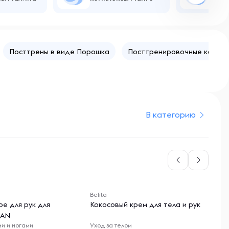
Посттрены в виде Порошка
Посттренировочные комплек
В категорию
Belita
Un
е для рук для
Кокосовый крем для тела и рук
Ви
EAN
"V
ми и ногами
Уход за телом
Ви
ка