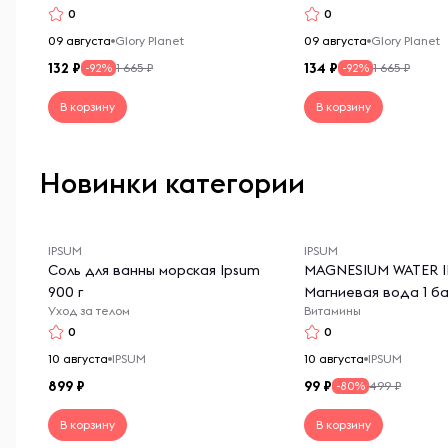
0
0
09 августа
Glory Planet
09 августа
Glory Planet
132
134
1 665 ₽
1 665 ₽
-92%
-92%
В корзину
В корзину
Новинки категории
IPSUM
IPSUM
Соль для ванны морская Ipsum
MAGNESIUM WATER 
900 г
Магниевая вода 1 ба
Уход за телом
Витамины
ИПСУМ
0
0
10 августа
IPSUM
10 августа
IPSUM
899
99
499 ₽
-80%
В корзину
В корзину