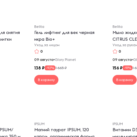
Belita
Belita
ля снятия
Гель лифтинг для век черная
Мыло жидко
улитки
икра Bio+
CITRUS CL
Уход за лицом
Уход за рука
0
0
09 августа
Glory Planet
09 августа
Gl
138
156
1 665 ₽
1 
-92%
-91%
В корзину
В корзину
IPSUM
IPSUM
IPSUM/
Магний таурат IPSUM, 120
Витамин D3
нка 350 мл
капсул, органическая форма
мицеллиро