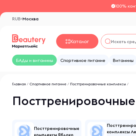
100% кон
RUB
Москва
Каталог
БАДы и витамины
Спортивное питание
Витамины
Главная
/
Спортивное питание
/
Посттренировочные комплексы
/
Посттренировочные
Посттренир
Посттренировочные
комплексы Л
комплексы Яблоко