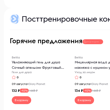
Посттренировочные ко
Горячие предложения
-- : -- : --
Belita
Belita
Увлажняющий гель для душа
Мицеллярная вода д
Сочный апельсин Фруктовый
макияжа с муцином 
Гели для душа
Уход за лицом
джаз
0
0
09 августа
Glory Planet
09 августа
Glory Planet
132
134
1 665 ₽
1 665 ₽
-92%
-92%
В корзину
В корзину