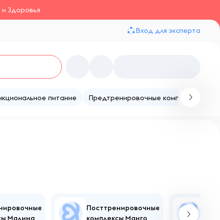
 и Здоровья
Вход для эксперта
нкциональное питание
Предтренировочные комплексы
Те
нировочные
Посттренировочные
Пос
сы Малина
комплексы Манго
ком