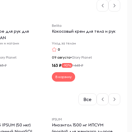
Belita
Un
е для рук для
Кокосовый крем для тела и рук
Ви
EAN
"V
ми и ногами
Уход за телом
Ви
ка
0
ory Planet
09 августа
Glory Planet
09
163
91
665 ₽
1 665 ₽
-90%
В корзину
Все
IPSUM
IP
 IPSUM (50 мкг)
Инозитол 1500 мг ИПСУМ
L-
ванный NovaSOL
(inositol) для женского здоровья,
ам