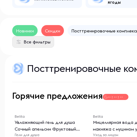
ягоды
Новинки
Скидки
Посттренировочные комплекс
Все фильтры
Посттренировочные ко
Горячие предложения
-- : -- : --
Belita
Belita
Увлажняющий гель для душа
Мицеллярная вода д
Сочный апельсин Фруктовый
макияжа с муцином 
Гели для душа
Уход за лицом
джаз