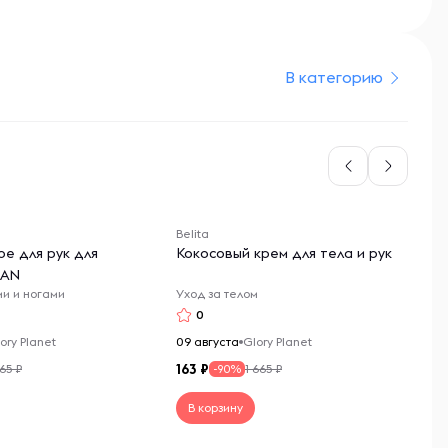
В категорию
Belita
Un
е для рук для
Кокосовый крем для тела и рук
Ви
EAN
"V
ми и ногами
Уход за телом
Ви
ка
0
ory Planet
09 августа
Glory Planet
09
163
91
665 ₽
1 665 ₽
-90%
В корзину