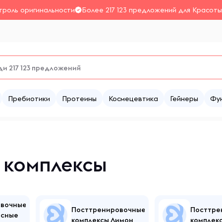
троль оригинальности
Более 217 123 предложений для Красоты
Пребиотики
Протеины
Космецевтика
Гейнеры
Фу
 комплексы
овочные
Посттренировочные
Посттре
есные
комплексы Лимон
комплек