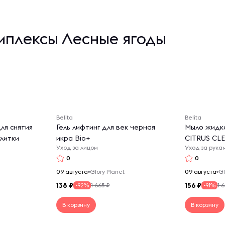
мплексы Лесные ягоды
Belita
Belita
ля снятия
Гель лифтинг для век черная
Мыло жидко
улитки
икра Bio+
CITRUS CL
Уход за лицом
Уход за рука
0
0
09 августа
Glory Planet
09 августа
Gl
138
156
1 665 ₽
1 
-92%
-91%
В корзину
В корзину