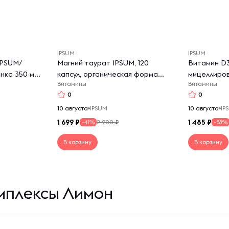
IPSUM
IPSUM
IPSUM/
Магний таурат IPSUM, 120
Витамин D3
нка 350 мл
капсул, органическая форма
мицеллиро
Витамины
Витамины
магния с таурином и витамином
иммунитет и
0
0
B6, высокая биодоступность,
месяца
поддержка сна и нервной
10 августа
IPSUM
10 августа
IP
системы
1 699
1 485
2 900 ₽
-41%
-58%
В корзину
В корзину
мплексы Лимон