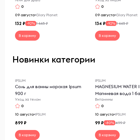
джаз
0
0
09 августа
Glory Planet
09 августа
Glory Planet
132
134
1 665 ₽
1 665 ₽
-92%
-92%
В корзину
В корзину
Новинки категории
IPSUM
IPSUM
Соль для ванны морская Ipsum
MAGNESIUM WATER 
900 г
Магниевая вода 1 ба
Уход за телом
Витамины
ИПСУМ
0
0
10 августа
IPSUM
10 августа
IPSUM
899
99
499 ₽
-80%
В корзину
В корзину