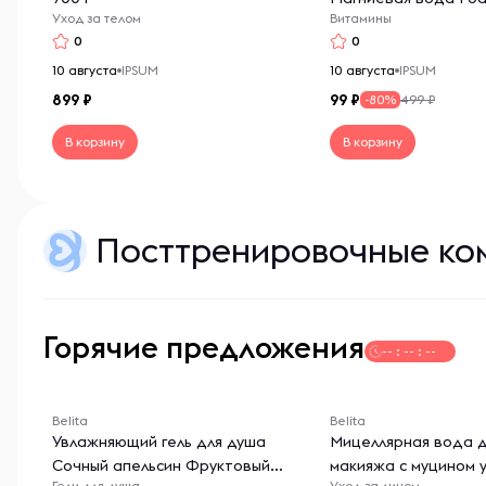
Уход за телом
Витамины
ИПСУМ
0
0
10 августа
IPSUM
10 августа
IPSUM
899
99
499 ₽
-80%
В корзину
В корзину
Посттренировочные ко
Горячие предложения
-- : -- : --
Belita
Belita
Увлажняющий гель для душа
Мицеллярная вода д
Сочный апельсин Фруктовый
макияжа с муцином 
Гели для душа
Уход за лицом