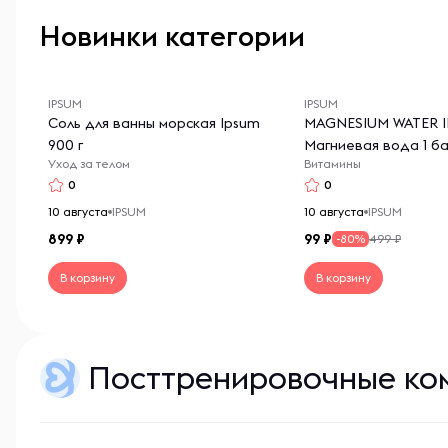
Новинки категории
IPSUM
IPSUM
Соль для ванны морская Ipsum
MAGNESIUM WATER 
900 г
Магниевая вода 1 ба
Уход за телом
Витамины
ИПСУМ
0
0
10 августа
IPSUM
10 августа
IPSUM
899
99
499 ₽
-80%
В корзину
В корзину
Посттренировочные ко