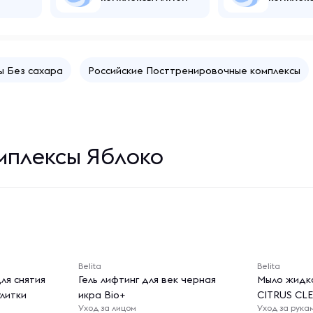
ы Без сахара
Российские Посттренировочные комплексы
мплексы Яблоко
Belita
Belita
ля снятия
Гель лифтинг для век черная
Мыло жидко
улитки
икра Bio+
CITRUS CL
Уход за лицом
Уход за рука