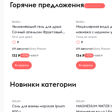
Горячие предложения
-- : -- : --
Belita
Belita
Увлажняющий гель для душа
Мицеллярная вода д
Сочный апельсин Фруктовый
макияжа с муцином 
Гели для душа
Уход за лицом
джаз
0
0
09 августа
Glory Planet
09 августа
Glory Planet
132
134
1 665 ₽
1 665 ₽
-92%
-92%
В корзину
В корзину
Новинки категории
IPSUM
IPSUM
Соль для ванны морская Ipsum
MAGNESIUM WATER 
900 г
Магниевая вода 1 ба