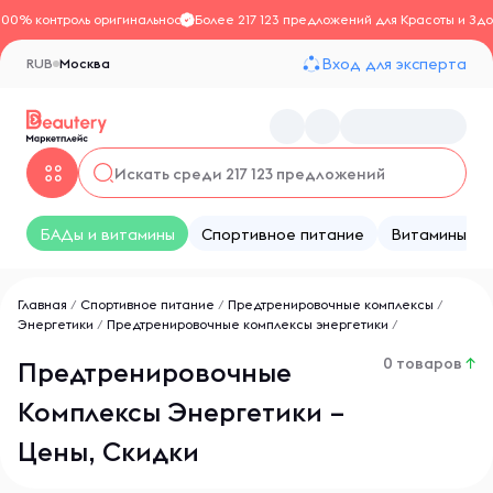
100% контроль оригинальности
Более 217 123 предложений для Красоты и Здо
Вход для эксперта
RUB
Москва
БАДы и витамины
Спортивное питание
Витамины
Главная
/
Спортивное питание
/
Предтренировочные комплексы
/
Энергетики
/
Предтренировочные комплексы энергетики
/
0 товаров
↑
Предтренировочные
Комплексы Энергетики –
Цены, Скидки