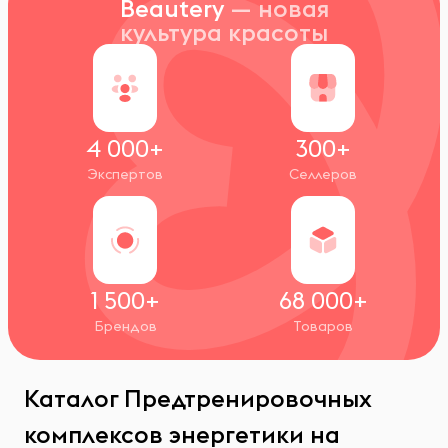
Beautery
— новая
культура красоты
4 000+
300+
Экспертов
Селлеров
1 500+
68 000+
Брендов
Товаров
Каталог Предтренировочных
комплексов энергетики на