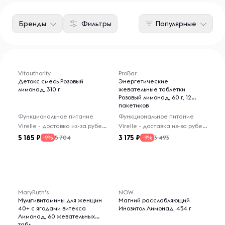
Бренды
Фильтры
Популярные
Vitauthority
ProBar
Детокс смесь Розовый
Энергетические
лимонад, 310 г
жевательные таблетки
Розовый лимонад, 60 г, 12
пакетиков
Функциональное питание
Функциональное питание
Virelle - доставка из-за рубежа
Virelle - доставка из-за рубежа
5 185
3 175
5 704
3 493
-9%
-9%
MaryRuth's
NOW
Мультивитамины для женщин
Магний расслабляющий
40+ с ягодами витекса
Инозитол Лимонад, 454 г
Лимонад, 60 жевательных
табл