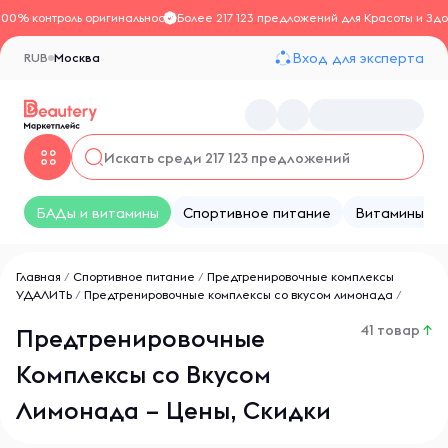
100% контроль оригинальности
Более 217 123 предложений для Красоты и Здо
Вход для эксперта
RUB
Москва
БАДы и витамины
Спортивное питание
Витамины
Главная
/
Спортивное питание
/
Предтренировочные комплексы
УДАЛИТЬ
/
Предтренировочные комплексы со вкусом лимонада
/
41 товар
↑
Предтренировочные
Комплексы со Вкусом
Лимонада – Цены, Скидки