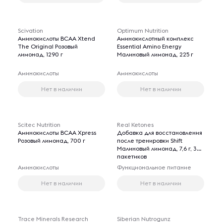
Scivation
Optimum Nutrition
Аминокислоты BCAA Xtend
Аминокислотный комплекс
The Original Розовый
Essential Amino Energy
лимонад, 1290 г
Малиновый лимонад, 225 г
Аминокислоты
Аминокислоты
Нет в наличии
Нет в наличии
Scitec Nutrition
Real Ketones
Аминокислоты BCAA Xpress
Добавка для восстановления
Розовый лимонад, 700 г
после тренировки Shift
Малиновый лимонад, 7,6 г, 30
пакетиков
Аминокислоты
Функциональное питание
Нет в наличии
Нет в наличии
Trace Minerals Research
Siberian Nutrogunz