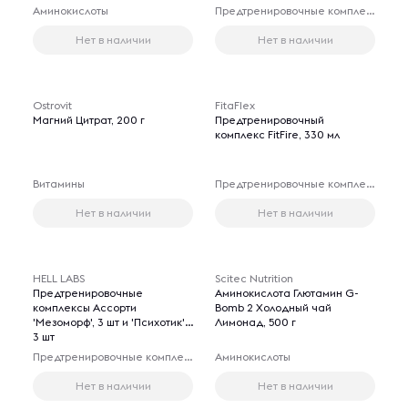
Аминокислоты
Предтренировочные комплексы
Нет в наличии
Нет в наличии
Ostrovit
FitaFlex
Магний Цитрат, 200 г
Предтренировочный
комплекс FitFire, 330 мл
Витамины
Предтренировочные комплексы
Нет в наличии
Нет в наличии
HELL LABS
Scitec Nutrition
Предтренировочные
Аминокислота Глютамин G-
комплексы Ассорти
Bomb 2 Холодный чай
'Мезоморф', 3 шт и 'Психотик',
Лимонад, 500 г
3 шт
Предтренировочные комплексы
Аминокислоты
Нет в наличии
Нет в наличии