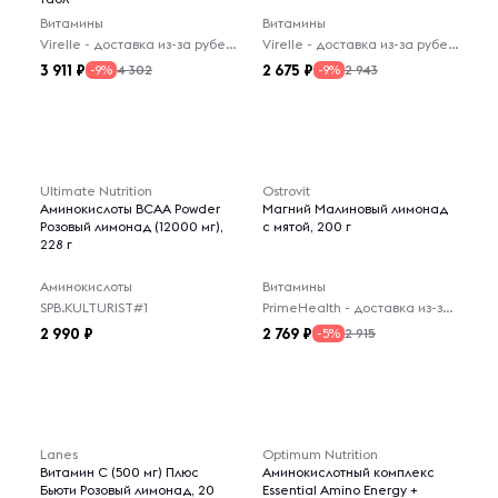
Витамины
Витамины
Virelle - доставка из-за рубежа
Virelle - доставка из-за рубежа
3 911
2 675
4 302
2 943
-9%
-9%
Ultimate Nutrition
Ostrovit
Аминокислоты BCAA Powder
Магний Малиновый лимонад
Розовый лимонад (12000 мг),
с мятой, 200 г
228 г
Аминокислоты
Витамины
SPB.KULTURIST#1
PrimeHealth - доставка из-за рубежа
2 990
2 769
2 915
-5%
Lanes
Optimum Nutrition
Витамин C (500 мг) Плюс
Аминокислотный комплекс
Бьюти Розовый лимонад, 20
Essential Amino Energy +