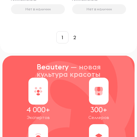
Нет в наличии
Нет в наличии
1
2
Beautery
— новая
культура красоты
4 000+
300+
Экспертов
Селлеров