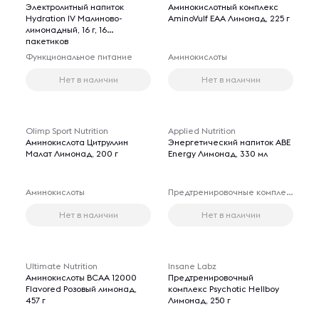
Электролитный напиток
Аминокислотный комплекс
Hydration IV Малиново-
AminoVulf EAA Лимонад, 225 г
лимонадный, 16 г, 16
пакетиков
Функциональное питание
Аминокислоты
Нет в наличии
Нет в наличии
Olimp Sport Nutrition
Applied Nutrition
Аминокислота Цитруллин
Энергетический напиток ABE
Малат Лимонад, 200 г
Energy Лимонад, 330 мл
Аминокислоты
Предтренировочные комплексы
Нет в наличии
Нет в наличии
Ultimate Nutrition
Insane Labz
Аминокислоты BCAA 12000
Предтренировочный
Flavored Розовый лимонад,
комплекс Psychotic Hellboy
457 г
Лимонад, 250 г