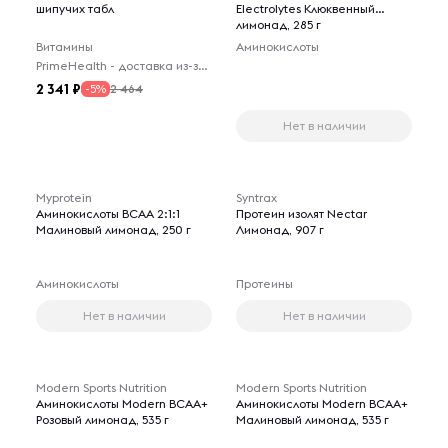
шипучих табл
Electrolytes Клюквенный
лимонад, 285 г
Витамины
Аминокислоты
PrimeHealth - доставка из-за рубежа
2 341
2 464
-5%
Нет в наличии
Myprotein
Syntrax
Аминокислоты BCAA 2:1:1
Протеин изолят Nectar
Малиновый лимонад, 250 г
Лимонад, 907 г
Аминокислоты
Протеины
Нет в наличии
Нет в наличии
Modern Sports Nutrition
Modern Sports Nutrition
Аминокислоты Modern BCAA+
Аминокислоты Modern BCAA+
Розовый лимонад, 535 г
Малиновый лимонад, 535 г