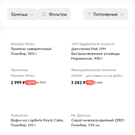
Бренды
Фильтры
Популярные
Wonder Whey
JYM Supplement Science
Протеин сывороточный
Декстроза Post JYM
Пломбир, 900 г
быстроусвояемые углеводы
Мороженое, 990 г
Протеины
Функциональное питание
Wonder Whey
Virelle - доставка из-за рубежа
2 999
3 282
4 999
3 610
-40%
-9%
Proteinrex
Mr. Djemius
Вафли на сорбите Royal Cake,
Сироп низкокалорийный ZERO
Пломбир, 120 г
Пломбир, 330 мл