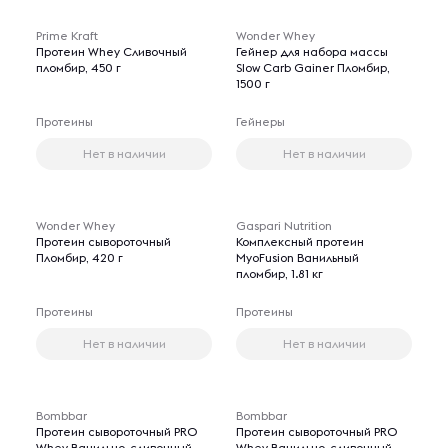
Prime Kraft
Wonder Whey
Протеин Whey Сливочный
Гейнер для набора массы
пломбир, 450 г
Slow Carb Gainer Пломбир,
1500 г
Протеины
Гейнеры
Нет в наличии
Нет в наличии
Wonder Whey
Gaspari Nutrition
Протеин сывороточный
Комплексный протеин
Пломбир, 420 г
MyoFusion Ванильный
пломбир, 1.81 кг
Протеины
Протеины
Нет в наличии
Нет в наличии
Bombbar
Bombbar
Протеин сывороточный PRO
Протеин сывороточный PRO
Whey Ванильно-сливочный
Whey Ванильно-сливочный