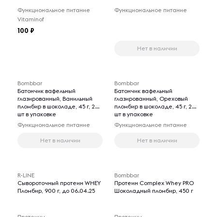
Функциональное питание
Функциональное питание
Vitaminof
100
Нет в наличии
Bombbar
Bombbar
Батончик вафельный
Батончик вафельный
глазированный, Ванильный
глазированный, Ореховый
пломбир в шоколаде, 45 г, 20
пломбир в шоколаде, 45 г, 20
шт в упаковке
шт в упаковке
Функциональное питание
Функциональное питание
Нет в наличии
Нет в наличии
R-LINE
Bombbar
Сывороточный протеин WHEY
Протеин Complex Whey PRO
Пломбир, 900 г, до 06.04.25
Шоколадный пломбир, 450 г
Протеины
Протеины