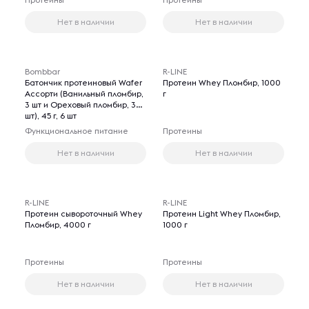
Нет в наличии
Нет в наличии
Bombbar
R-LINE
Батончик протеиновый Wafer
Протеин Whey Пломбир, 1000
Ассорти (Ванильный пломбир,
г
3 шт и Ореховый пломбир, 3
шт), 45 г, 6 шт
Функциональное питание
Протеины
Нет в наличии
Нет в наличии
R-LINE
R-LINE
Протеин сывороточный Whey
Протеин Light Whey Пломбир,
Пломбир, 4000 г
1000 г
Протеины
Протеины
Нет в наличии
Нет в наличии