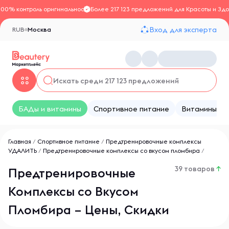
100% контроль оригинальности
Более 217 123 предложений для Красоты и Здо
Вход для эксперта
RUB
Москва
БАДы и витамины
Спортивное питание
Витамины
Главная
/
Спортивное питание
/
Предтренировочные комплексы
УДАЛИТЬ
/
Предтренировочные комплексы со вкусом пломбира
/
39 товаров
↑
Предтренировочные
Комплексы со Вкусом
Пломбира – Цены, Скидки