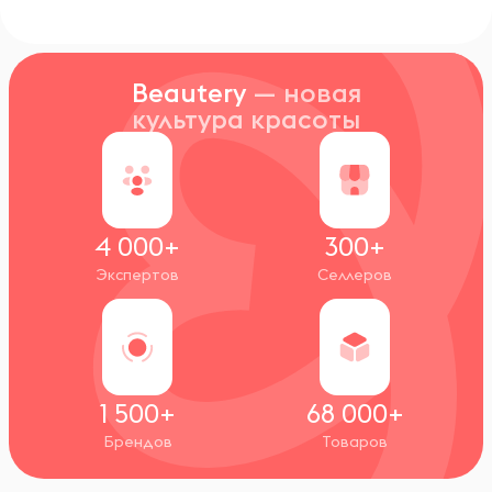
Beautery
— новая
культура красоты
4 000+
300+
Экспертов
Селлеров
1 500+
68 000+
Брендов
Товаров