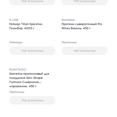
Нет в наличии
Нет в наличии
R-LINE
Bombbar
Гейнер Titan Креатин
Протеин сывороточный Pro
Пломбир, 4000 г
Whey Ваниль, 450 г
Гейнеры
Протеины
Нет в наличии
Нет в наличии
PLANTAGO
Коктейль протеиновый для
похудения Slim-Shape
Formula Сливочное
мороженое, 450 г
Протеины
Нет в наличии