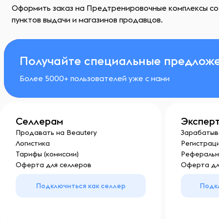
Оформить заказ на Предтренировочные комплексы со в
пунктов выдачи и магазинов продавцов.
Получайте специальные предложе
Более 5000+ пользователей уже с нами
Селлерам
Экспер
Продавать на Beautery
Зарабатыв
Логистика
Регистраци
Тарифы (комиссии)
Реферальн
Оферта для селлеров
Оферта дл
Подключиться как селлер
Подк