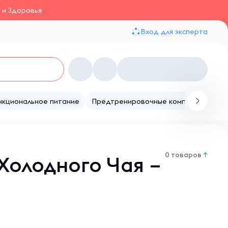
 и Здоровья
Вход для эксперта
нкциональное питание
Предтренировочные комплексы
Те
0 товаров
↑
Холодного Чая –