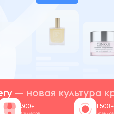
ery
— новая
культура к
300+
1 500
Селлеров
Брендов