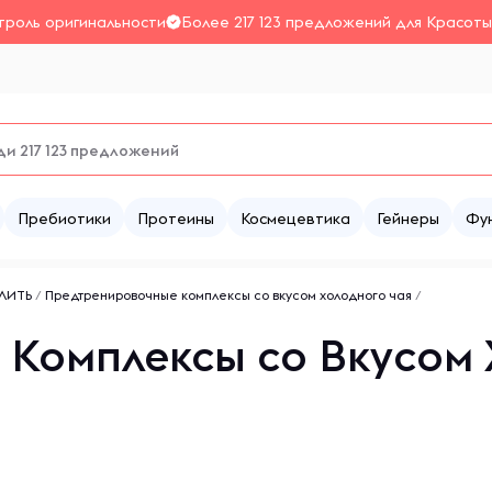
троль оригинальности
Более 217 123 предложений для Красоты
Пребиотики
Протеины
Космецевтика
Гейнеры
Фу
АЛИТЬ
/
Предтренировочные комплексы со вкусом холодного чая
/
Комплексы со Вкусом 