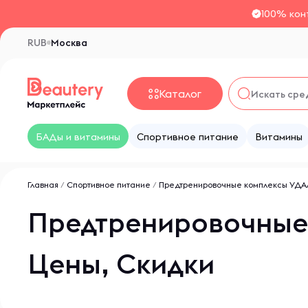
100% кон
RUB
Москва
Каталог
БАДы и витамины
Спортивное питание
Витамины
Главная
/
Спортивное питание
/
Предтренировочные комплексы УД
Предтренировочные 
Цены, Скидки