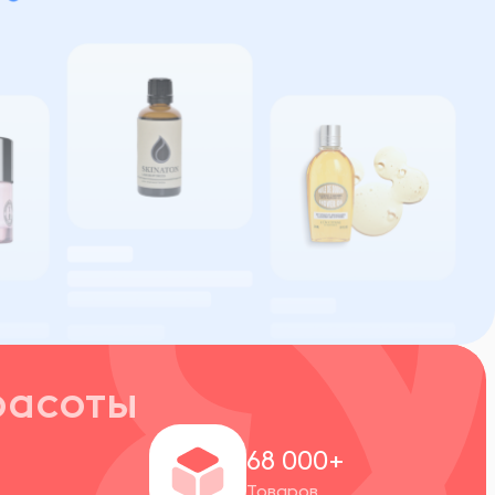
расоты
+
68 000+
Товаров