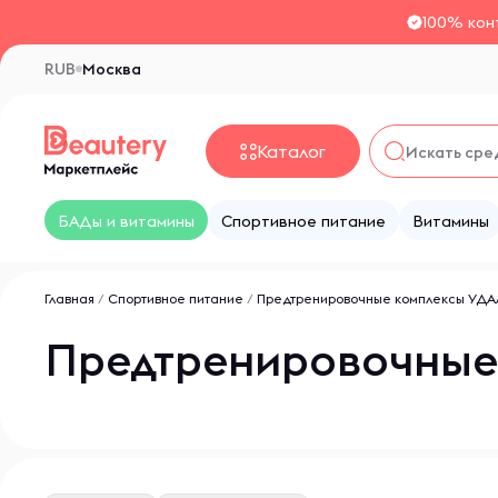
100% кон
RUB
Москва
Каталог
БАДы и витамины
Спортивное питание
Витамины
Главная
/
Спортивное питание
/
Предтренировочные комплексы УД
Предтренировочные 