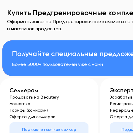
Купить Предтренировочные компле
Оформить заказ на Предтренировочные комплексы с т
и магазинов продавцов.
Получайте специальные предложе
Более 5000+ пользователей уже с нами
Селлерам
Экспер
Продавать на Beautery
Зарабатыв
Логистика
Регистраци
Тарифы (комиссии)
Реферальн
Оферта для селлеров
Оферта дл
Подключиться как селлер
Подк