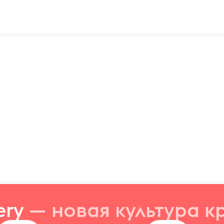
ery
— новая
культура к