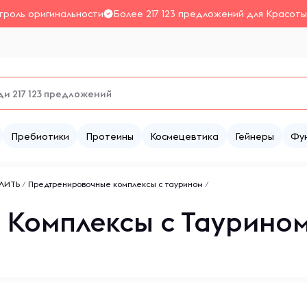
троль оригинальности
Более 217 123 предложений для Красоты
Пребиотики
Протеины
Космецевтика
Гейнеры
Фу
АЛИТЬ
/
Предтренировочные комплексы с таурином
/
Комплексы с Таурином