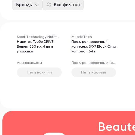
Бренды
Все фильтры
Sport Technology Nutrition
MuscleTech
Напиток Турбо DRIVE
Предтренировочный
Вишня, 330 мл, 8 шт в
комплекс SX-7 Black Onyx
упаковке
Pumped, 164 г
Аминокислоты
Предтренировочные комплексы
Нет в наличии
Нет в наличии
Beaut