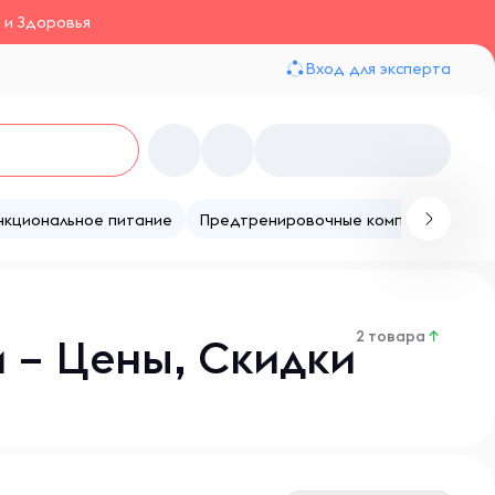
 и Здоровья
Вход для эксперта
нкциональное питание
Предтренировочные комплексы
Те
2 товара
↑
 – Цены, Скидки