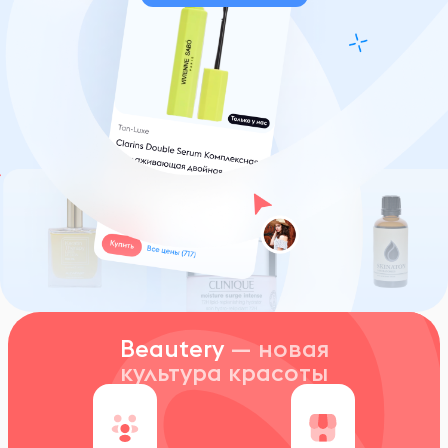
Beautery
— новая
культура красоты