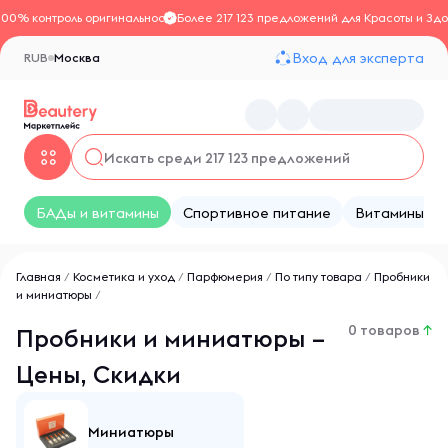
100% контроль оригинальности
Более 217 123 предложений для Красоты и Здо
Вход для эксперта
RUB
Москва
БАДы и витамины
Спортивное питание
Витамины
Главная
/
Косметика и уход
/
Парфюмерия
/
По типу товара
/
Пробники
и миниатюры
/
0 товаров
↑
Пробники и миниатюры –
Цены, Скидки
Миниатюры