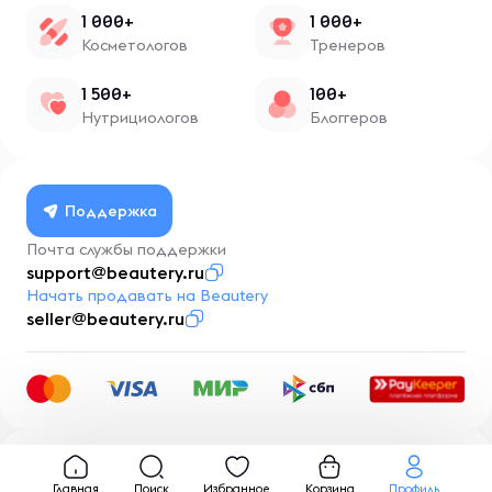
1 000+
1 000+
Косметологов
Тренеров
1 500+
100+
Нутрициологов
Блоггеров
Поддержка
Почта службы поддержки
support@beautery.ru
Начать продавать на Beautery
seller@beautery.ru
Разработка
BusinessMentor.ru
Главная
Поиск
Избранное
Корзина
Профиль