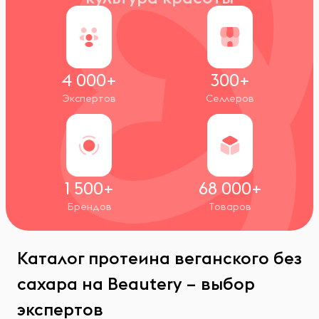
4 000+
300+
Экспертов
Селлеров
1 500+
68 000+
Брендов
Товаров
Каталог протеина веганского без
сахара на Beautery – выбор
экспертов