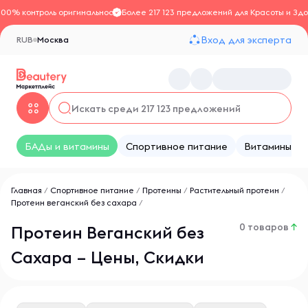
100% контроль оригинальности
Более 217 123 предложений для Красоты и Здо
Вход для эксперта
RUB
Москва
БАДы и витамины
Спортивное питание
Витамины
Главная
/
Спортивное питание
/
Протеины
/
Растительный протеин
/
Протеин веганский без сахара
/
0 товаров
↑
Протеин Веганский без
Сахара – Цены, Скидки