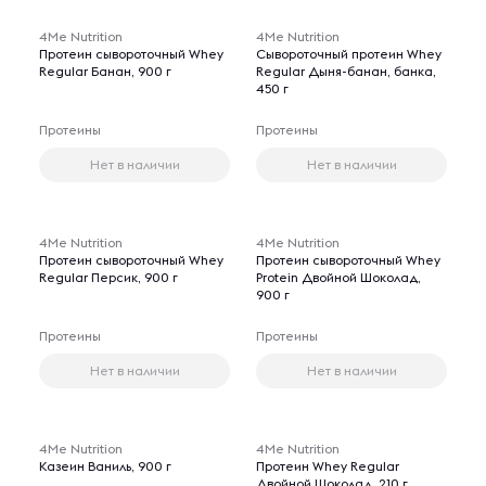
4Me Nutrition
4Me Nutrition
Протеин сывороточный Whey
Сывороточный протеин Whey
Regular Банан, 900 г
Regular Дыня-банан, банка,
450 г
Протеины
Протеины
Нет в наличии
Нет в наличии
4Me Nutrition
4Me Nutrition
Протеин сывороточный Whey
Протеин сывороточный Whey
Regular Персик, 900 г
Protein Двойной Шоколад,
900 г
Протеины
Протеины
Нет в наличии
Нет в наличии
4Me Nutrition
4Me Nutrition
Казеин Ваниль, 900 г
Протеин Whey Regular
Двойной Шоколад, 210 г