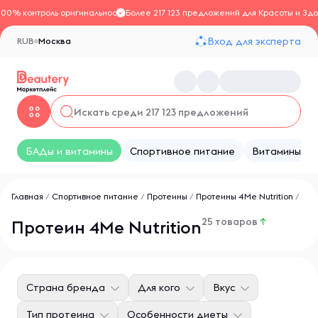
100% контроль оригинальности
Более 217 123 предложений для Красоты и Здо
Вход для эксперта
RUB
Москва
БАДы и витамины
Спортивное питание
Витамины
Главная
/
Спортивное питание
/
Протеины
/
Протеины 4Me Nutrition
/
25 товаров
↑
Протеин 4Me Nutrition
Страна бренда
Для кого
Вкус
Тип протеина
Особенности диеты