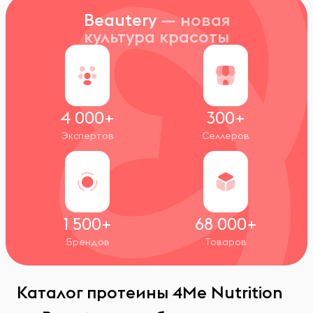
Beautery
— новая
культура красоты
4 000+
300+
Экспертов
Селлеров
1 500+
68 000+
Брендов
Товаров
Каталог протеины 4Me Nutrition