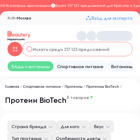
100% контроль оригинальности
Более 217 123 предложений для Красоты и Здо
Вход для эксперта
RUB
Москва
БАДы и витамины
Спортивное питание
Витамины
Главная
/
Спортивное питание
/
Протеины
/
Протеины BioTech
/
0 товаров
↑
Протеин BioTech
Страна бренда
Для кого
Вкус
Тип протеина
Особенности диеты