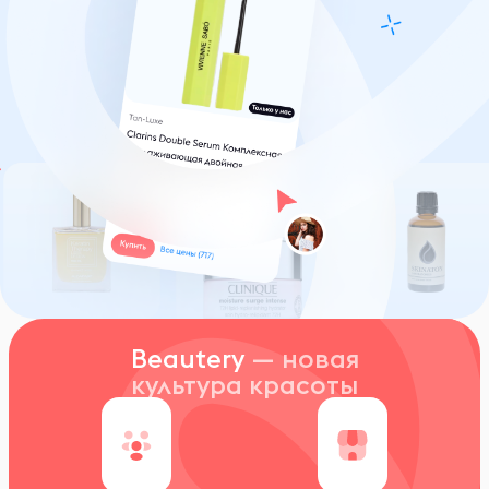
Beautery
— новая
культура красоты