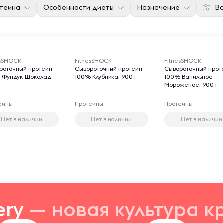
отеина
Особенности диеты
Назначение
Вс
esSHOCK
FitnesSHOCK
FitnesSHOCK
роточный протеин
Сывороточный протеин
Сывороточный прот
 Фундук-Шоколад,
100% Клубника, 900 г
100% Ванильное
г
Мороженое, 900 г
еины
Протеины
Протеины
Нет в наличии
Нет в наличии
Нет в наличии
ery
— новая
культура к