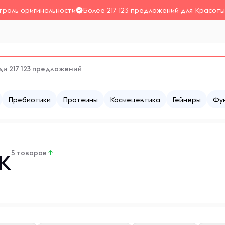
троль оригинальности
Более 217 123 предложений для Красоты
Пребиотики
Протеины
Космецевтика
Гейнеры
Фу
5 товаров
↑
K