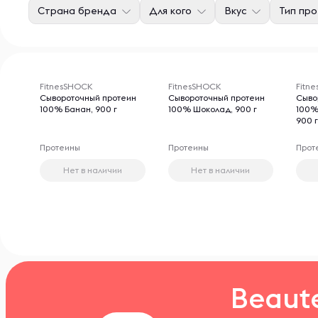
Страна бренда
Для кого
Вкус
Тип пр
FitnesSHOCK
FitnesSHOCK
Fitn
Сывороточный протеин
Сывороточный протеин
Сыво
100% Банан, 900 г
100% Шоколад, 900 г
100%
900 
Протеины
Протеины
Прот
Нет в наличии
Нет в наличии
Beaut