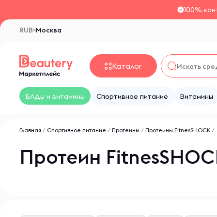
100% кон
RUB
Москва
Каталог
БАДы и витамины
Спортивное питание
Витамины
Главная
/
Спортивное питание
/
Протеины
/
Протеины FitnesSHOCK
/
Протеин FitnesSHOC