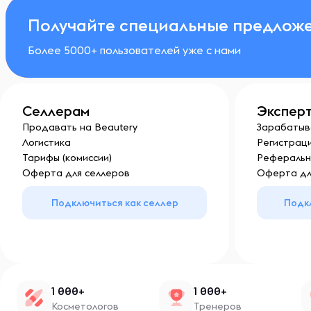
Получайте специальные предложе
Более 5000+ пользователей уже с нами
Селлерам
Экспер
Продавать на Beautery
Зарабатыв
Логистика
Регистраци
Тарифы (комиссии)
Реферальн
Оферта для селлеров
Оферта дл
Подключиться как селлер
Подк
1 000+
1 000+
Косметологов
Тренеров