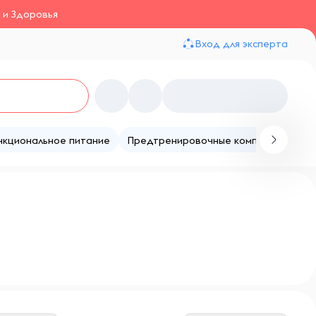
 и Здоровья
Вход для эксперта
нкциональное питание
Предтренировочные комплексы
Те