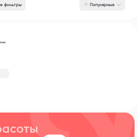
е фильтры
Популярные
еин
расоты