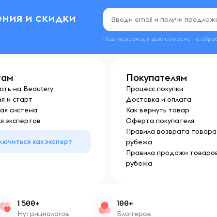
ния и скидки
Подписываясь, я даю согласие на обра
там
Покупателям
ать на Beautery
Процесс покупки
я и старт
Доставка и оплата
ая система
Как вернуть товар
я экспертов
Оферта покупателя
Правила возврата товара 
лючиться как эксперт
рубежа
Правила продажи товаров
рубежа
1 500+
100+
Нутрициологов
Блоггеров