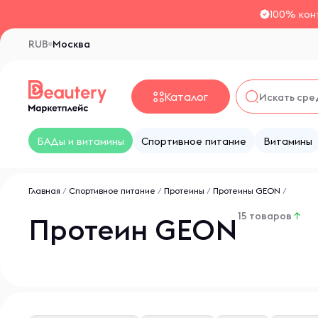
100% кон
RUB
Москва
Каталог
БАДы и витамины
Спортивное питание
Витамины
Главная
/
Спортивное питание
/
Протеины
/
Протеины GEON
/
15 товаров
↑
Протеин GEON