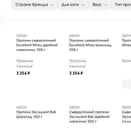
Страна бренда
Для кого
Вкус
Тип пр
GEON
GEON
GEO
Протеин сывороточный
Протеин сывороточный
Прот
Excellent Whey Двойной
Excellent Whey Шоколад,
Whey 
моккачино, 920 г
920 г
Протеины
Протеины
Прот
Vitaminof
Vitaminof
3 256
3 256
GEON
GEON
GEO
Протеин Эксэллент Вэй
Сывороточный протеин
Сыво
Шоколад, 920 г
Эксэллент Вэй Двойной
Эксэ
мокачино, 920 г
со сл