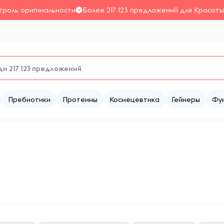
троль оригинальности
Более 217 123 предложений для Красоты
Пребиотики
Протеины
Космецевтика
Гейнеры
Фу