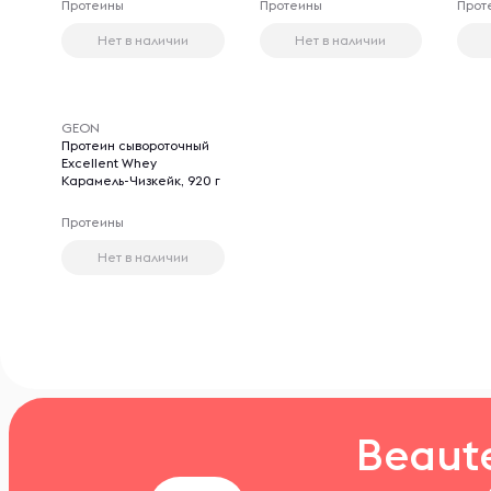
Протеины
Протеины
Прот
Нет в наличии
Нет в наличии
GEON
Протеин сывороточный
Excellent Whey
Карамель-Чизкейк, 920 г
Протеины
Нет в наличии
Beaut