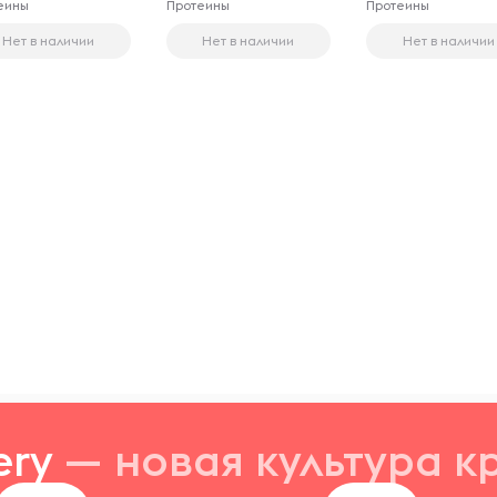
еины
Протеины
Протеины
Нет в наличии
Нет в наличии
Нет в наличии
ery
— новая
культура к