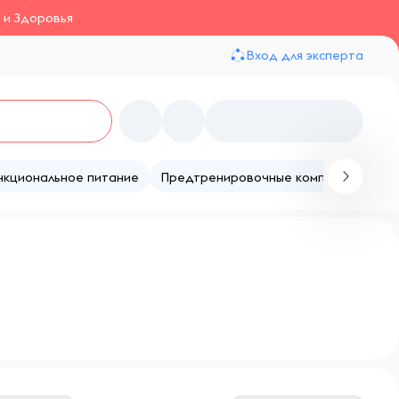
 и Здоровья
Вход для эксперта
нкциональное питание
Предтренировочные комплексы
Те