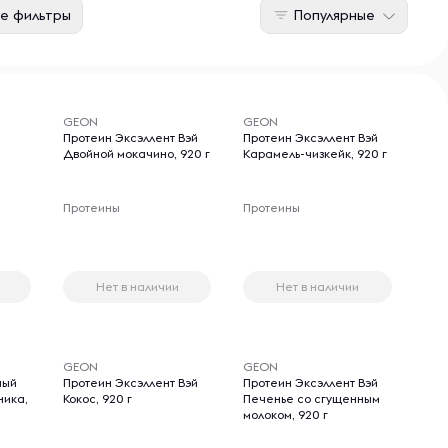
е фильтры
Популярные
GEON
GEON
Протеин Эксэллент Вэй
Протеин Эксэллент Вэй
Двойной мокачино, 920 г
Карамель-чизкейк, 920 г
Протеины
Протеины
Нет в наличии
Нет в наличии
GEON
GEON
ный
Протеин Эксэллент Вэй
Протеин Эксэллент Вэй
ника,
Кокос, 920 г
Печенье со сгущенным
молоком, 920 г