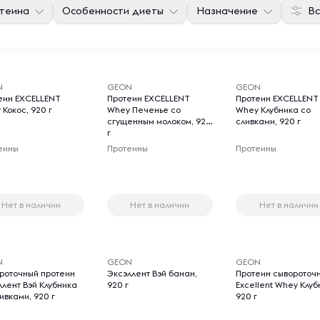
отеина
Особенности диеты
Назначение
Вс
N
GEON
GEON
еин EXCELLENT
Протеин EXCELLENT
Протеин EXCELLENT
Кокос, 920 г
Whey Печенье со
Whey Клубника со
сгущенным молоком, 920
сливками, 920 г
г
еины
Протеины
Протеины
Нет в наличии
Нет в наличии
Нет в наличии
N
GEON
GEON
роточный протеин
Эксэллент Вэй банан,
Протеин сывороточ
ллент Вэй Клубника
920 г
Excellent Whey Клуб
ивками, 920 г
920 г