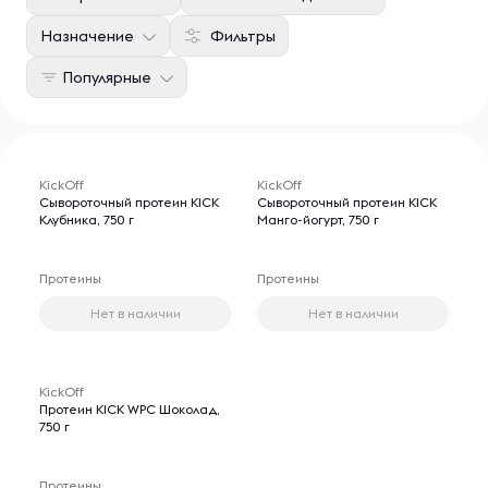
Назначение
Фильтры
Популярные
KickOff
KickOff
Сывороточный протеин KICK
Сывороточный протеин KICK
Клубника, 750 г
Манго-йогурт, 750 г
Протеины
Протеины
Нет в наличии
Нет в наличии
KickOff
Протеин KICK WPC Шоколад,
750 г
Протеины