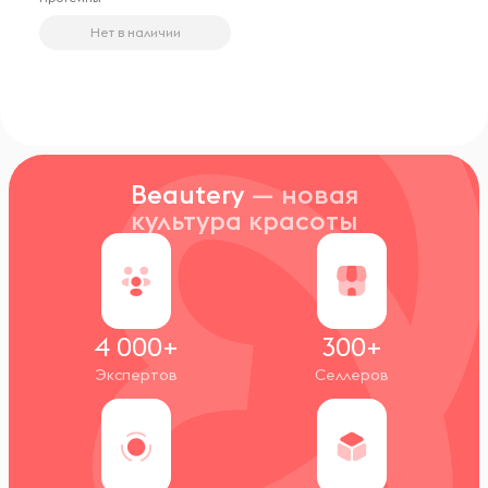
Нет в наличии
Beautery
— новая
культура красоты
4 000+
300+
Экспертов
Селлеров