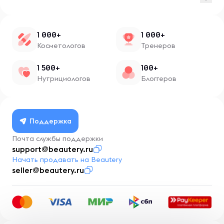
1 000+
1 000+
Косметологов
Тренеров
1 500+
100+
Нутрициологов
Блоггеров
Поддержка
Почта службы поддержки
support@beautery.ru
Начать продавать на Beautery
seller@beautery.ru