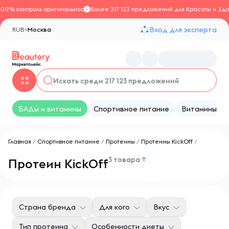
100% контроль оригинальности
Более 217 123 предложений для Красоты и Здо
Вход для эксперта
RUB
Москва
БАДы и витамины
Спортивное питание
Витамины
Главная
/
Спортивное питание
/
Протеины
/
Протеины KickOff
/
3 товара
↑
Протеин KickOff
Страна бренда
Для кого
Вкус
Тип протеина
Особенности диеты