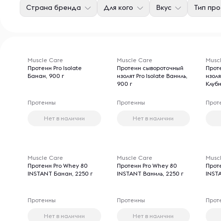
Страна бренда
Для кого
Вкус
Тип пр
Muscle Care
Muscle Care
Musc
Протеин Pro Isolate
Протеин сывороточный
Прот
Банан, 900 г
изолят Pro Isolate Ваниль,
изоля
900 г
Клубн
Протеины
Протеины
Прот
Нет в наличии
Нет в наличии
Muscle Care
Muscle Care
Musc
Протеин Pro Whey 80
Протеин Pro Whey 80
Прот
INSTANT Банан, 2250 г
INSTANT Ваниль, 2250 г
INSTA
Протеины
Протеины
Прот
Нет в наличии
Нет в наличии