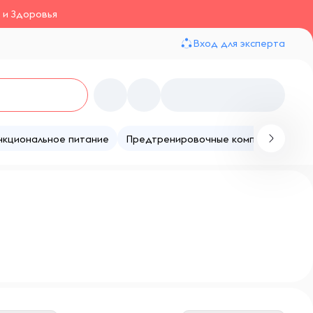
 и Здоровья
Вход для эксперта
нкциональное питание
Предтренировочные комплексы
Те