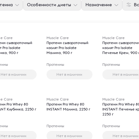
отеина
Особенности диеты
Назначение
Вс
le Care
Muscle Care
Muscle Care
еин сывороточный
Протеин сывороточный
Протеин сывороточ
т Pro Isolate
изолят Pro Isolate
изолят Pro Isolate
ика, 900 г
Малина, 900 г
Печенье Крем, 900 
еины
Протеины
Протеины
Нет в наличии
Нет в наличии
Нет в наличии
le Care
Muscle Care
Muscle Care
еин Pro Whey 80
Протеин Pro Whey 80
Протеин Pro Whey 8
NT Клубника, 2250 г
INSTANT Малина, 2250 г
INSTANT Печенье к
2250 г
еины
Протеины
Протеины
Нет в наличии
Нет в наличии
Нет в наличии