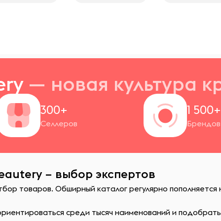
ery
— новая
культура к
300+
1 500
Селлеров
Брендов
eautery – выбор экспертов
отбор товаров. Обширный каталог регулярно пополняется
сориентироваться среди тысяч наименований и подобрат