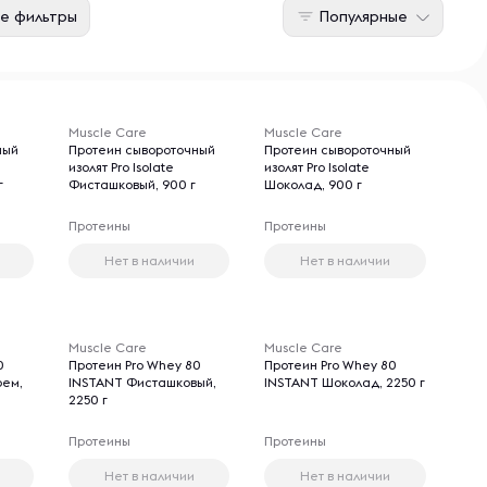
е фильтры
Популярные
Muscle Care
Muscle Care
ный
Протеин сывороточный
Протеин сывороточный
изолят Pro Isolate
изолят Pro Isolate
г
Фисташковый, 900 г
Шоколад, 900 г
Протеины
Протеины
Нет в наличии
Нет в наличии
Muscle Care
Muscle Care
0
Протеин Pro Whey 80
Протеин Pro Whey 80
рем,
INSTANT Фисташковый,
INSTANT Шоколад, 2250 г
2250 г
Протеины
Протеины
Нет в наличии
Нет в наличии