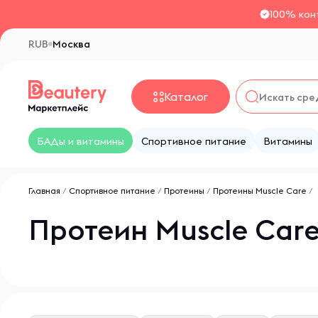
100% кон
RUB
Москва
Каталог
БАДы и витамины
Спортивное питание
Витамины
Главная
/
Спортивное питание
/
Протеины
/
Протеины Muscle Care
/
Протеин Muscle Car