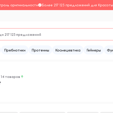
троль оригинальности
Более 217 123 предложений для Красоты
Пребиотики
Протеины
Космецевтика
Гейнеры
Фу
14 товаров
↑
e