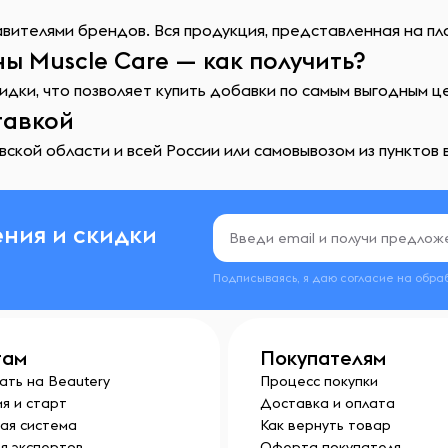
ителями брендов. Вся продукция, представленная на пл
ы Muscle Care — как получить?
идки, что позволяет купить добавки по самым выгодным ц
тавкой
ской области и всей России или самовывозом из пунктов 
ния и скидки
Подписываясь, я даю согласие на обра
там
Покупателям
ать на Beautery
Процесс покупки
я и старт
Доставка и оплата
ая система
Как вернуть товар
я экспертов
Оферта покупателя