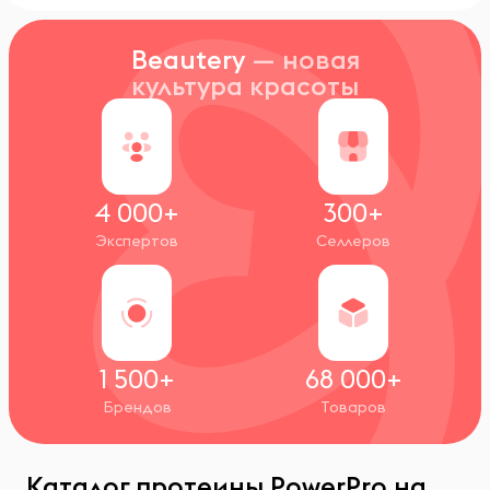
Beautery
— новая
культура красоты
4 000+
300+
Экспертов
Селлеров
1 500+
68 000+
Брендов
Товаров
Каталог протеины PowerPro на