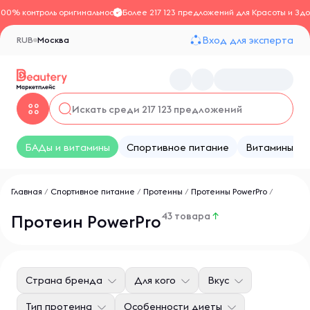
100% контроль оригинальности
Более 217 123 предложений для Красоты и Здо
Вход для эксперта
RUB
Москва
БАДы и витамины
Спортивное питание
Витамины
Главная
/
Спортивное питание
/
Протеины
/
Протеины PowerPro
/
43 товара
↑
Протеин PowerPro
Страна бренда
Для кого
Вкус
Тип протеина
Особенности диеты