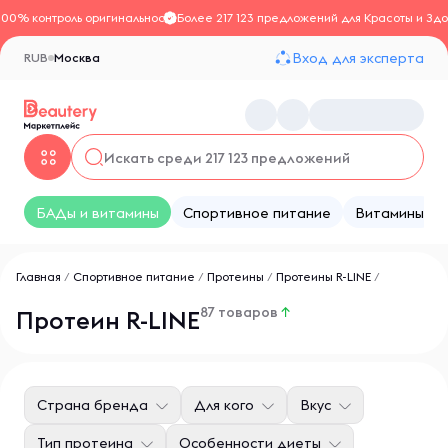
100% контроль оригинальности
Более 217 123 предложений для Красоты и Здо
Вход для эксперта
RUB
Москва
БАДы и витамины
Спортивное питание
Витамины
Главная
/
Спортивное питание
/
Протеины
/
Протеины R-LINE
/
87 товаров
↑
Протеин R-LINE
Страна бренда
Для кого
Вкус
Тип протеина
Особенности диеты