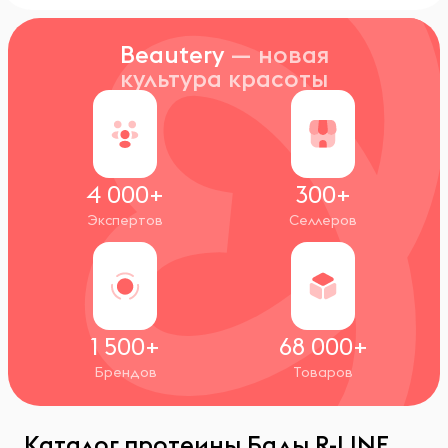
Beautery
— новая
культура красоты
4 000+
300+
Экспертов
Селлеров
1 500+
68 000+
Брендов
Товаров
Каталог протеины Бады R-LINE