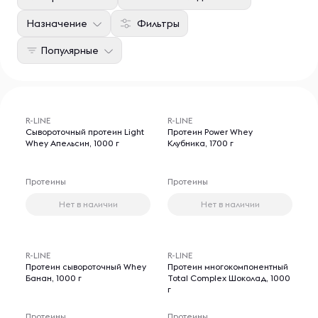
Назначение
Фильтры
Популярные
R-LINE
R-LINE
Сывороточный протеин Light
Протеин Power Whey
Whey Апельсин, 1000 г
Клубника, 1700 г
Протеины
Протеины
Нет в наличии
Нет в наличии
R-LINE
R-LINE
Протеин сывороточный Whey
Протеин многокомпонентный
Банан, 1000 г
Total Complex Шоколад, 1000
г
Протеины
Протеины