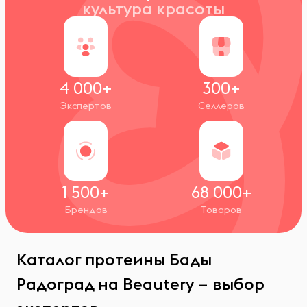
культура красоты
4 000+
300+
Экспертов
Селлеров
1 500+
68 000+
Брендов
Товаров
Каталог протеины Бады
Радоград на Beautery – выбор