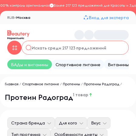
100% контроль оригинальности
Более 217 123 предложений для Красоты и Здо
Вход для эксперта
RUB
Москва
БАДы и витамины
Спортивное питание
Витамины
Главная
/
Спортивное питание
/
Протеины
/
Протеины Радоград
/
1 товар
↑
Протеин Радоград
Страна бренда
Для кого
Вкус
Тип протеина
Особенности диеты