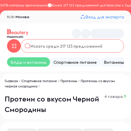
100% контроль оригинальности
Более 217 123 предложений для Красоты и Здо
Вход для эксперта
RUB
Москва
БАДы и витамины
Спортивное питание
Витамины
Главная
/
Спортивное питание
/
Протеины
/
Протеины со вкусом
черная смородина
/
4 товара
↑
Протеин со вкусом Черной
Смородины