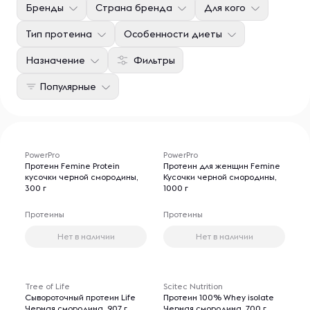
Бренды
Страна бренда
Для кого
Тип протеина
Особенности диеты
Назначение
Фильтры
Популярные
PowerPro
PowerPro
Протеин Femine Protein
Протеин для женщин Femine
кусочки черной смородины,
Кусочки черной смородины,
300 г
1000 г
Протеины
Протеины
Нет в наличии
Нет в наличии
Tree of Life
Scitec Nutrition
Сывороточный протеин Life
Протеин 100% Whey isolate
Черная смородина, 907 г
Черная смородина, 700 г