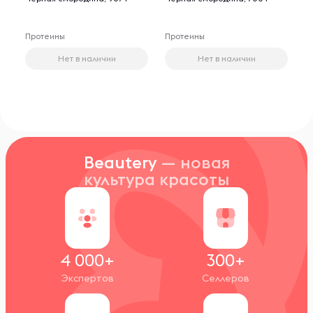
Протеины
Протеины
Нет в наличии
Нет в наличии
Beautery
— новая
культура красоты
4 000+
300+
Экспертов
Селлеров