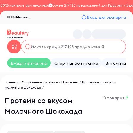
100% контроль оригинальности
Более 217 123 предложений для Красоты и Здо
Вход для эксперта
RUB
Москва
БАДы и витамины
Спортивное питание
Витамины
Главная
/
Спортивное питание
/
Протеины
/
Протеины со вкусом
молочного шоколада
/
0 товаров
↑
Протеин со вкусом
Молочного Шоколада