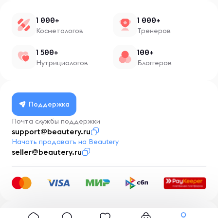
1 000+
1 000+
Косметологов
Тренеров
1 500+
100+
Нутрициологов
Блоггеров
Поддержка
Почта службы поддержки
support@beautery.ru
Начать продавать на Beautery
seller@beautery.ru