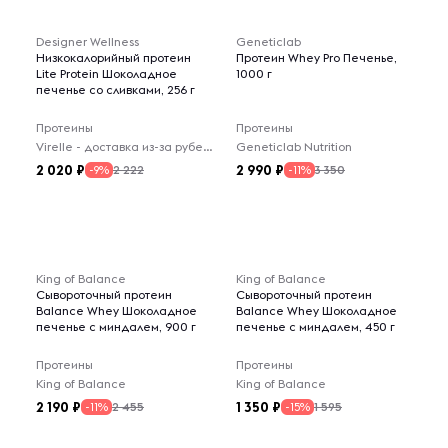
Designer Wellness
Geneticlab
Низкокалорийный протеин
Протеин Whey Pro Печенье,
Lite Protein Шоколадное
1000 г
печенье со сливками, 256 г
Протеины
Протеины
Virelle - доставка из-за рубежа
Geneticlab Nutrition
2 020
2 990
2 222
3 350
-9%
-11%
King of Balance
King of Balance
Сывороточный протеин
Сывороточный протеин
Balance Whey Шоколадное
Balance Whey Шоколадное
печенье с миндалем, 900 г
печенье с миндалем, 450 г
Протеины
Протеины
King of Balance
King of Balance
2 190
1 350
2 455
1 595
-11%
-15%