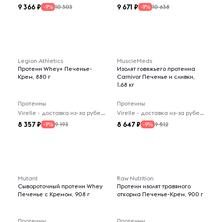
9 366
9 671
10 303
10 638
-9%
-9%
Legion Athletics
MuscleMeds
Протеин Whey+ Печенье-
Изолят говяжьего протеина
Крем, 880 г
Carnivor Печенье и сливки,
1.68 кг
Протеины
Протеины
Virelle - доставка из-за рубежа
Virelle - доставка из-за рубежа
8 357
8 647
9 193
9 512
-9%
-9%
Mutant
Raw Nutrition
Сывороточный протеин Whey
Протеин изолят травяного
Печенье с Кремом, 908 г
откорма Печенье-Крем, 900 г
Протеины
Протеины