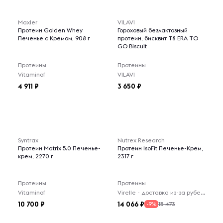
Maxler
VILAVI
Протеин Golden Whey
Гороховый безлактозный
Печенье с Кремом, 908 г
протеин, бисквит T8 ERA TO
GO Biscuit
Протеины
Протеины
Vitaminof
VILAVI
4 911
3 650
Syntrax
Nutrex Research
Протеин Matrix 5.0 Печенье-
Протеин IsoFit Печенье-Крем,
крем, 2270 г
2317 г
Протеины
Протеины
Vitaminof
Virelle - доставка из-за рубежа
10 700
14 066
15 473
-9%