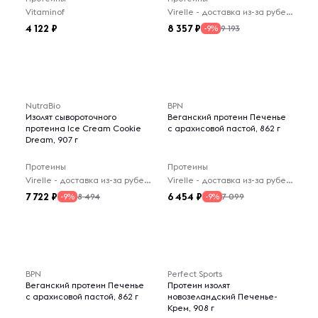
Vitaminof
Virelle - доставка из-за рубежа
4 122
8 357
9 193
-9%
NutraBio
BPN
Изолят сывороточного
Веганский протеин Печенье
протеина Ice Cream Cookie
с арахисовой пастой, 862 г
Dream, 907 г
Протеины
Протеины
Virelle - доставка из-за рубежа
Virelle - доставка из-за рубежа
7 722
6 454
8 494
7 099
-9%
-9%
BPN
Perfect Sports
Веганский протеин Печенье
Протеин изолят
с арахисовой пастой, 862 г
новозеландский Печенье-
Крем, 908 г