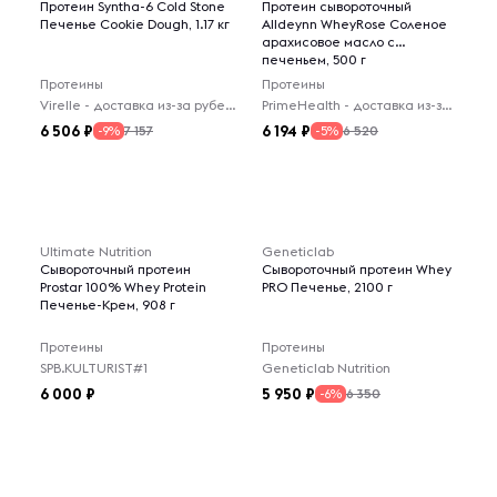
Протеин Syntha-6 Cold Stone
Протеин сывороточный
Печенье Cookie Dough, 1.17 кг
Alldeynn WheyRose Соленое
арахисовое масло с
печеньем, 500 г
Протеины
Протеины
Virelle - доставка из-за рубежа
PrimeHealth - доставка из-за рубежа
6 506
6 194
7 157
6 520
-9%
-5%
Ultimate Nutrition
Geneticlab
Сывороточный протеин
Сывороточный протеин Whey
Prostar 100% Whey Protein
PRO Печенье, 2100 г
Печенье-Крем, 908 г
Протеины
Протеины
SPB.KULTURIST#1
Geneticlab Nutrition
6 000
5 950
6 350
-6%