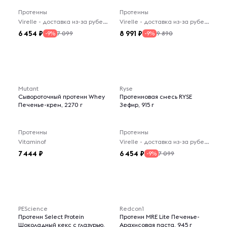
Протеины
Протеины
Virelle - доставка из-за рубежа
Virelle - доставка из-за рубежа
6 454
8 991
7 099
9 890
-9%
-9%
Mutant
Ryse
Сывороточный протеин Whey
Протеиновая смесь RYSE
Печенье-крем, 2270 г
Зефир, 915 г
Протеины
Протеины
Vitaminof
Virelle - доставка из-за рубежа
7 444
6 454
7 099
-9%
PEScience
Redcon1
Протеин Select Protein
Протеин MRE Lite Печенье-
Шоколадный кекс с глазурью,
Арахисовая паста, 945 г