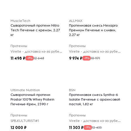
MuscleTech
ALLMAX
Сывороточный протеин Nitro
Протеиновая смесь Hexapro
Tech Печенье с кремом, 2.27
Премиум Печенье и сливки,
кг
2.27 кг
Протеины
Протеины
Virelle - доставка из-за рубежа
Virelle - доставка из-за рубежа
11 498
9 974
12 648
10 971
-9%
-9%
Ultimate Nutrition
BSN
Сывороточный протеин
Протеиновая смесь Syntha-6
Prostar 100% Whey Protein
Isolate Печенье с арахисовой
Печенье-Крем, 2390 г
пастой, 1.82 кг
Протеины
Протеины
SPB.KULTURIST#1
Virelle - доставка из-за рубежа
12 000
11 303
12 433
-9%