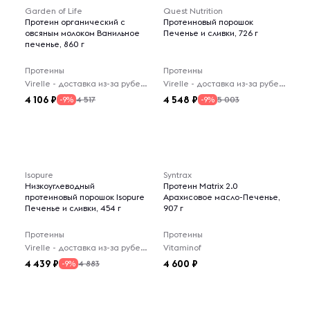
Garden of Life
Quest Nutrition
Протеин органический с
Протеиновый порошок
овсяным молоком Ванильное
Печенье и сливки, 726 г
печенье, 860 г
Протеины
Протеины
Virelle - доставка из-за рубежа
Virelle - доставка из-за рубежа
4 106
4 548
4 517
5 003
-9%
-9%
Isopure
Syntrax
Низкоуглеводный
Протеин Matrix 2.0
протеиновый порошок Isopure
Арахисовое масло-Печенье,
Печенье и сливки, 454 г
907 г
Протеины
Протеины
Virelle - доставка из-за рубежа
Vitaminof
4 439
4 600
4 883
-9%