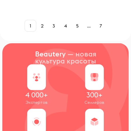
1
2
3
4
5
...
7
Beautery
— новая
культура красоты
4 000+
300+
Экспертов
Селлеров