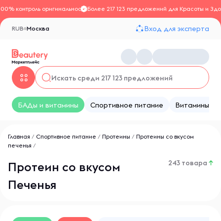
100% контроль оригинальности
Более 217 123 предложений для Красоты и Здо
Вход для эксперта
RUB
Москва
БАДы и витамины
Спортивное питание
Витамины
Главная
/
Спортивное питание
/
Протеины
/
Протеины со вкусом
печенья
/
243 товара
↑
Протеин со вкусом
Печенья