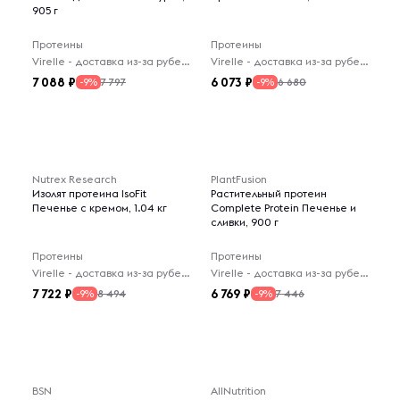
905 г
Протеины
Протеины
Virelle - доставка из-за рубежа
Virelle - доставка из-за рубежа
7 088
6 073
7 797
6 680
-9%
-9%
Nutrex Research
PlantFusion
Изолят протеина IsoFit
Растительный протеин
Печенье с кремом, 1.04 кг
Complete Protein Печенье и
сливки, 900 г
Протеины
Протеины
Virelle - доставка из-за рубежа
Virelle - доставка из-за рубежа
7 722
6 769
8 494
7 446
-9%
-9%
BSN
AllNutrition