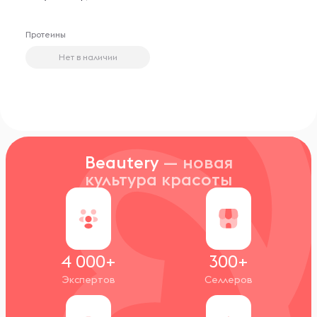
Протеины
Нет в наличии
Beautery
— новая
культура красоты
4 000+
300+
Экспертов
Селлеров