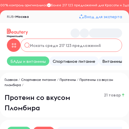
100% контроль оригинальности
Более 217 123 предложений для Красоты и Здо
Вход для эксперта
RUB
Москва
БАДы и витамины
Спортивное питание
Витамины
Главная
/
Спортивное питание
/
Протеины
/
Протеины со вкусом
пломбира
/
21 товар
↑
Протеин со вкусом
Пломбира