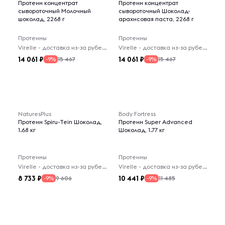
Протеин концентрат
Протеин концентрат
сывороточный Молочный
сывороточный Шоколад-
шоколад, 2268 г
арахисовая паста, 2268 г
Протеины
Протеины
Virelle - доставка из-за рубежа
Virelle - доставка из-за рубежа
14 061
14 061
15 467
15 467
-9%
-9%
NaturesPlus
Body Fortress
Протеин Spiru-Tein Шоколад,
Протеин Super Advanced
1.68 кг
Шоколад, 1.77 кг
Протеины
Протеины
Virelle - доставка из-за рубежа
Virelle - доставка из-за рубежа
8 733
10 441
9 606
11 485
-9%
-9%