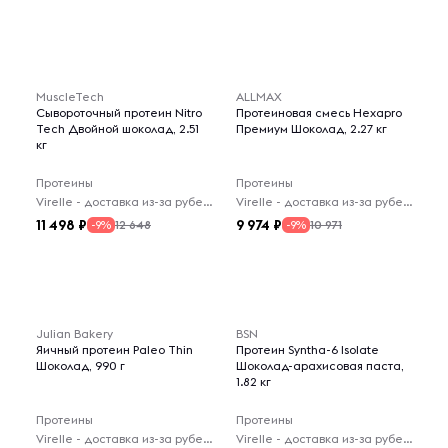
MuscleTech
ALLMAX
Сывороточный протеин Nitro
Протеиновая смесь Hexapro
Tech Двойной шоколад, 2.51
Премиум Шоколад, 2.27 кг
кг
Протеины
Протеины
Virelle - доставка из-за рубежа
Virelle - доставка из-за рубежа
11 498
9 974
12 648
10 971
-9%
-9%
Julian Bakery
BSN
Яичный протеин Paleo Thin
Протеин Syntha-6 Isolate
Шоколад, 990 г
Шоколад-арахисовая паста,
1.82 кг
Протеины
Протеины
Virelle - доставка из-за рубежа
Virelle - доставка из-за рубежа