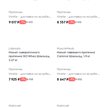
Протеины
Протеины
Virelle - доставка из-за рубежа
Virelle - доставка из-за рубежа
9 017
8 357
9 919
9 193
-9%
-9%
Labrada
MuscleMeds
Изолят сывороточного
Изолят говяжьего протеина
протеина ISO Whey Шоколад,
Carnivor Шоколад, 1.9 кг
2.27 кг
Протеины
Протеины
Virelle - доставка из-за рубежа
Virelle - доставка из-за рубежа
7 925
8 647
8 718
9 512
-9%
-9%
Nutricost
Nutricost