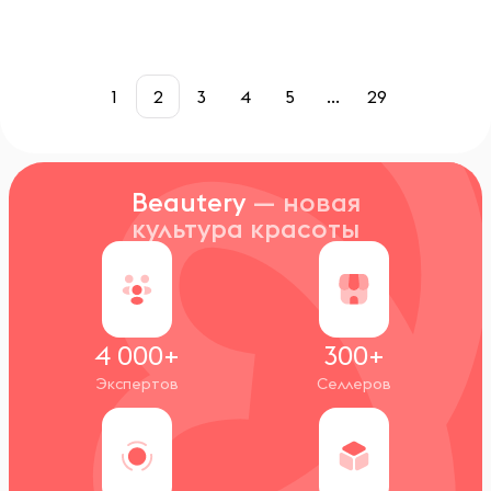
1
2
3
4
5
...
29
Beautery
— новая
культура красоты
4 000+
300+
Экспертов
Селлеров