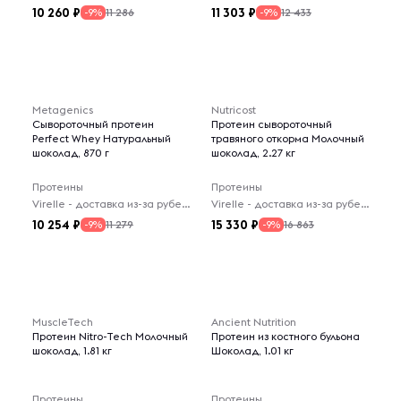
10 260
11 303
11 286
12 433
-9%
-9%
Metagenics
Nutricost
Сывороточный протеин
Протеин сывороточный
Perfect Whey Натуральный
травяного откорма Молочный
шоколад, 870 г
шоколад, 2.27 кг
Протеины
Протеины
Virelle - доставка из-за рубежа
Virelle - доставка из-за рубежа
10 254
15 330
11 279
16 863
-9%
-9%
MuscleTech
Ancient Nutrition
Протеин Nitro-Tech Молочный
Протеин из костного бульона
шоколад, 1.81 кг
Шоколад, 1.01 кг
Протеины
Протеины