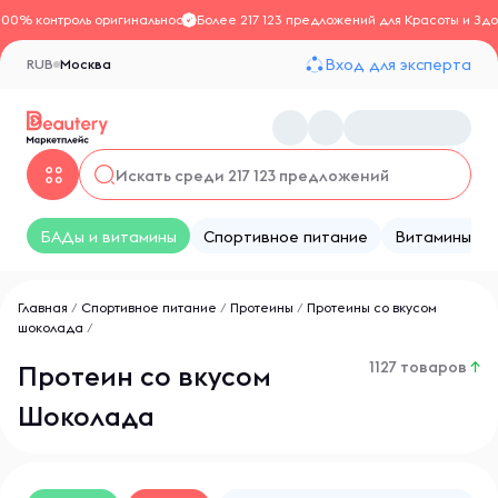
100% контроль оригинальности
Более 217 123 предложений для Красоты и Здо
Вход для эксперта
RUB
Москва
БАДы и витамины
Спортивное питание
Витамины
Главная
/
Спортивное питание
/
Протеины
/
Протеины со вкусом
шоколада
/
1127 товаров
↑
Протеин со вкусом
Шоколада