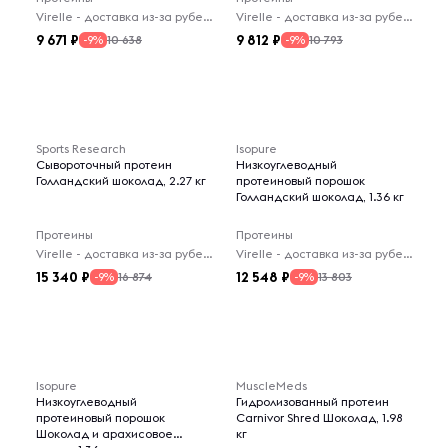
Virelle - доставка из-за рубежа
Virelle - доставка из-за рубежа
9 671
9 812
10 638
10 793
-9%
-9%
Sports Research
Isopure
Сывороточный протеин
Низкоуглеводный
Голландский шоколад, 2.27 кг
протеиновый порошок
Голландский шоколад, 1.36 кг
Протеины
Протеины
Virelle - доставка из-за рубежа
Virelle - доставка из-за рубежа
15 340
12 548
16 874
13 803
-9%
-9%
Isopure
MuscleMeds
Низкоуглеводный
Гидролизованный протеин
протеиновый порошок
Carnivor Shred Шоколад, 1.98
Шоколад и арахисовое
кг