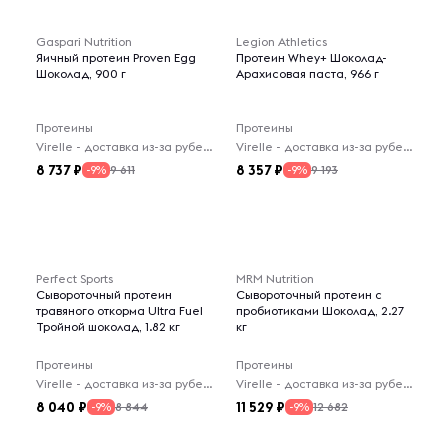
Gaspari Nutrition
Legion Athletics
Яичный протеин Proven Egg
Протеин Whey+ Шоколад-
Шоколад, 900 г
Арахисовая паста, 966 г
Протеины
Протеины
Virelle - доставка из-за рубежа
Virelle - доставка из-за рубежа
8 737
8 357
9 611
9 193
-9%
-9%
Perfect Sports
MRM Nutrition
Сывороточный протеин
Сывороточный протеин с
травяного откорма Ultra Fuel
пробиотиками Шоколад, 2.27
Тройной шоколад, 1.82 кг
кг
Протеины
Протеины
Virelle - доставка из-за рубежа
Virelle - доставка из-за рубежа
8 040
11 529
8 844
12 682
-9%
-9%