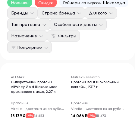
Новинки
Скидки
Гейнеры со вкусом Шоколада
Бренды
Страна бренда
Для кого
Тип протеина
Особенности диеты
Назначение
Фильтры
Популярные
ALLMAX
Nutrex Research
Сывороточный протеин
Протеин IsoFit Шоколадный
AllWhey Gold Шоколадное
коктейль, 2317 г
арахисовое масло, 2.27 кг
Протеины
Протеины
Virelle - доставка из-за рубежа
Virelle - доставка из-за рубежа
15 139
14 066
16 653
15 473
-9%
-9%