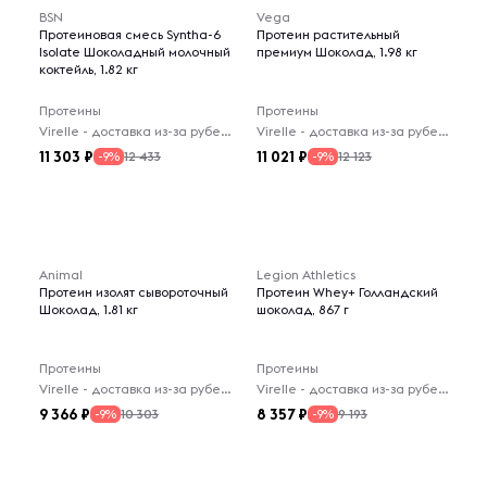
BSN
Vega
Протеиновая смесь Syntha-6
Протеин растительный
Isolate Шоколадный молочный
премиум Шоколад, 1.98 кг
коктейль, 1.82 кг
Протеины
Протеины
Virelle - доставка из-за рубежа
Virelle - доставка из-за рубежа
11 303
11 021
12 433
12 123
-9%
-9%
Animal
Legion Athletics
Протеин изолят сывороточный
Протеин Whey+ Голландский
Шоколад, 1.81 кг
шоколад, 867 г
Протеины
Протеины
Virelle - доставка из-за рубежа
Virelle - доставка из-за рубежа
9 366
8 357
10 303
9 193
-9%
-9%