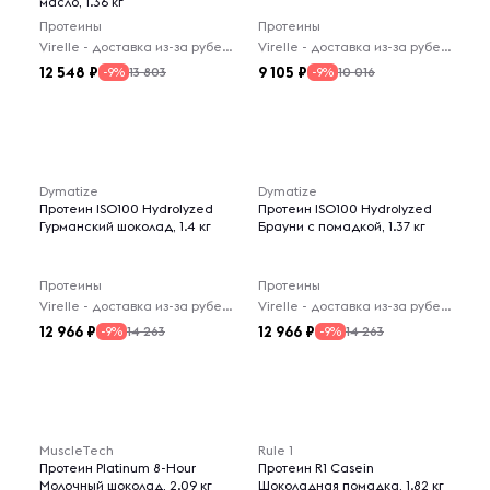
масло, 1.36 кг
Протеины
Протеины
Virelle - доставка из-за рубежа
Virelle - доставка из-за рубежа
12 548
9 105
13 803
10 016
-9%
-9%
Dymatize
Dymatize
Протеин ISO100 Hydrolyzed
Протеин ISO100 Hydrolyzed
Гурманский шоколад, 1.4 кг
Брауни с помадкой, 1.37 кг
Протеины
Протеины
Virelle - доставка из-за рубежа
Virelle - доставка из-за рубежа
12 966
12 966
14 263
14 263
-9%
-9%
MuscleTech
Rule 1
Протеин Platinum 8-Hour
Протеин R1 Casein
Молочный шоколад, 2.09 кг
Шоколадная помадка, 1.82 кг