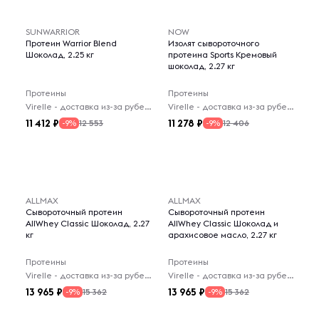
SUNWARRIOR
NOW
Протеин Warrior Blend
Изолят сывороточного
Шоколад, 2.25 кг
протеина Sports Кремовый
шоколад, 2.27 кг
Протеины
Протеины
Virelle - доставка из-за рубежа
Virelle - доставка из-за рубежа
11 412
11 278
12 553
12 406
-9%
-9%
ALLMAX
ALLMAX
Сывороточный протеин
Сывороточный протеин
AllWhey Classic Шоколад, 2.27
AllWhey Classic Шоколад и
кг
арахисовое масло, 2.27 кг
Протеины
Протеины
Virelle - доставка из-за рубежа
Virelle - доставка из-за рубежа
13 965
13 965
15 362
15 362
-9%
-9%