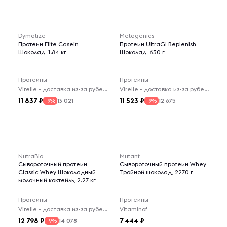
Dymatize
Metagenics
Протеин Elite Casein
Протеин UltraGI Replenish
Шоколад, 1.84 кг
Шоколад, 630 г
Протеины
Протеины
Virelle - доставка из-за рубежа
Virelle - доставка из-за рубежа
11 837
11 523
13 021
12 675
-9%
-9%
NutraBio
Mutant
Сывороточный протеин
Сывороточный протеин Whey
Classic Whey Шоколадный
Тройной шоколад, 2270 г
молочный коктейль, 2.27 кг
Протеины
Протеины
Virelle - доставка из-за рубежа
Vitaminof
12 798
7 444
14 078
-9%