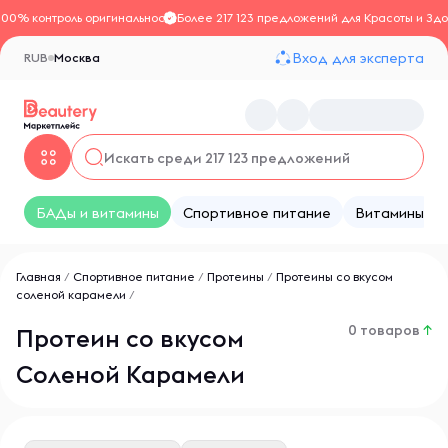
100% контроль оригинальности
Более 217 123 предложений для Красоты и Здо
Вход для эксперта
RUB
Москва
БАДы и витамины
Спортивное питание
Витамины
Главная
/
Спортивное питание
/
Протеины
/
Протеины со вкусом
соленой карамели
/
0 товаров
↑
Протеин со вкусом
Соленой Карамели