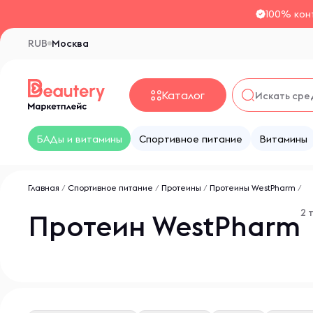
100% кон
RUB
Москва
Каталог
БАДы и витамины
Спортивное питание
Витамины
Главная
/
Спортивное питание
/
Протеины
/
Протеины WestPharm
/
2 
Протеин WestPharm