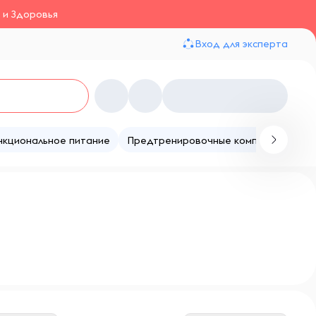
 и Здоровья
Вход для эксперта
нкциональное питание
Предтренировочные комплексы
Те