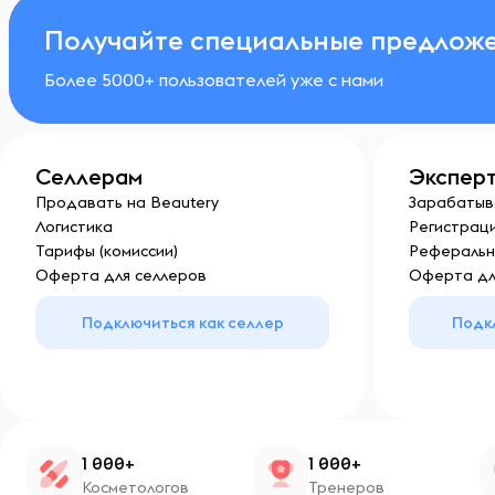
Получайте специальные предложе
Более 5000+ пользователей уже с нами
Селлерам
Экспер
Продавать на Beautery
Зарабатыв
Логистика
Регистраци
Тарифы (комиссии)
Реферальн
Оферта для селлеров
Оферта дл
Подключиться как селлер
Подк
1 000+
1 000+
Косметологов
Тренеров