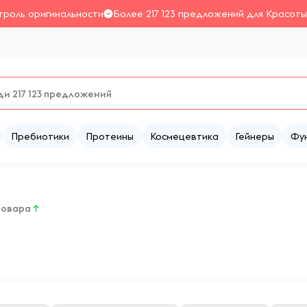
троль оригинальности
Более 217 123 предложений для Красоты
Пребиотики
Протеины
Космецевтика
Гейнеры
Фу
товара
↑