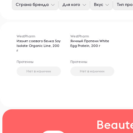
Страна бренда
Для кого
Вкус
Тип пр
WestPharm
WestPharm
Изолят соевого белка Soy
Яичный Протеин White
Isolate Organic Line, 200
Egg Protein, 200 г
г
Протеины
Протеины
Нет в наличии
Нет в наличии
Beaut