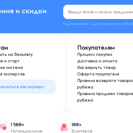
ния и скидки
Подписываясь, я даю согласие на обра
там
Покупателям
ать на Beautery
Процесс покупки
я и старт
Доставка и оплата
ая система
Как вернуть товар
я экспертов
Оферта покупателя
Правила возврата товара 
лючиться как эксперт
рубежа
Правила продажи товаров
рубежа
1 500+
100+
Нутрициологов
Блоггеров