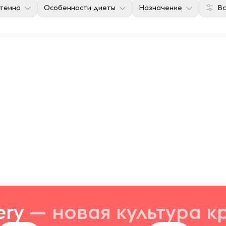
отеина
Особенности диеты
Назначение
Вс
ery
— новая
культура к