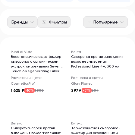
Бренды
Фильтры
Популярные
Punti di Vista
Belita
Восстанавливающая филлер-
Cыворотка против выпадения
сыворотка с органическим
волос несмываемая
экстрактом женьшеня Seven
Professional Line 4A, 300 мл
Touch 6 Regenerating Fiiller
Serum, 50 мл
Расчески и щетки
Расчески и щетки
CosmeticsProf
Glory Planet
1 625
297
1 800
604
-10%
-51%
Витэкс
Витэкс
Сыворотка-спрей против
Термозащитная сыворотка-
выпадения волос 'Репейник',
эликсир для окрашенных и