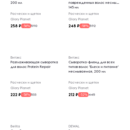
200 мл
поврежденных волос несмыв,
145 мл
Расчески и щетки
Расчески и щетки
Glory Planet
Glory Planet
258
248
590
592
-56%
-58%
Витэкс
Витэкс
Разглаживающая сыворотка
Сыворотка-флюид для всех
для волос Protein Repair
типов волос 'Блеск и питание'
несмываемая, 200 мл
Расчески и щетки
Расчески и щетки
Glory Planet
Glory Planet
222
212
533
445
-58%
-52%
Belita
DEWAL