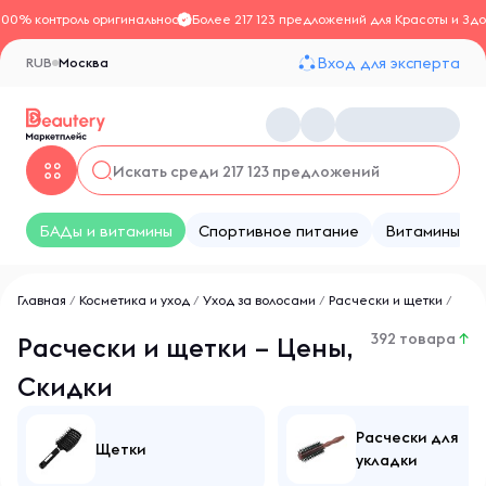
100% контроль оригинальности
Более 217 123 предложений для Красоты и Здо
Вход для эксперта
RUB
Москва
БАДы и витамины
Спортивное питание
Витамины
Главная
/
Косметика и уход
/
Уход за волосами
/
Расчески и щетки
/
392 товара
↑
Расчески и щетки – Цены,
Скидки
Расчески для
Щетки
укладки