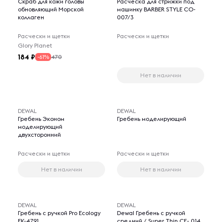
Скраб для кожи головы
Расческа для стрижки под
обновляющий Морской
машинку BARBER STYLE CO-
коллаген
007/3
Расчески и щетки
Расчески и щетки
Glory Planet
184
470
-61%
Нет в наличии
DEWAL
DEWAL
Гребень Эконом
Гребень моделирующий
моделирующий
двухсторонний
Расчески и щетки
Расчески и щетки
Нет в наличии
Нет в наличии
DEWAL
DEWAL
Гребень с ручкой Pro Ecology
Dewal Гребень с ручкой
EK-4791
средний / Super Thin СF- 014,