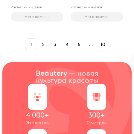
Расчески и щетки
Расчески и щетки
Нет в наличии
Нет в наличии
1
2
3
4
5
...
10
Beautery
— новая
культура красоты
4 000+
300+
Экспертов
Селлеров