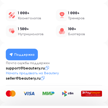
1 000+
1 000+
Косметологов
Тренеров
1 500+
100+
Нутрициологов
Блоггеров
Поддержка
Почта службы поддержки
support@beautery.ru
Начать продавать на Beautery
seller@beautery.ru