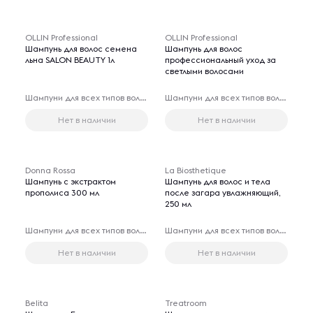
OLLIN Professional
OLLIN Professional
Шампунь для волос семена
Шампунь для волос
льна SALON BEAUTY 1л
профессиональный уход за
светлыми волосами
Шампуни для всех типов волос
Шампуни для всех типов волос
Нет в наличии
Нет в наличии
Donna Rossa
La Biosthetique
Шампунь с экстрактом
Шампунь для волос и тела
прополиса 300 мл
после загара увлажняющий,
250 мл
Шампуни для всех типов волос
Шампуни для всех типов волос
Нет в наличии
Нет в наличии
Belita
Treatroom