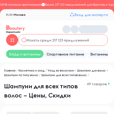
100% контроль оригинальности
Более 217 123 предложений для Красоты и Здо
Вход для эксперта
RUB
Москва
БАДы и витамины
Спортивное питание
Витамины
Главная
/
Косметика и уход
/
Уход за волосами
/
Шампуни для волос
/
Шампуни по типу волос
/
Шампуни для всех типов волос
/
49 товаров
↑
Шампуни для всех типов
волос – Цены, Скидки