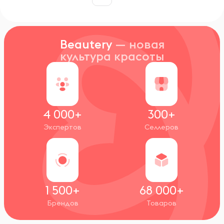
Beautery
— новая
культура красоты
4 000+
300+
Экспертов
Селлеров
1 500+
68 000+
Брендов
Товаров