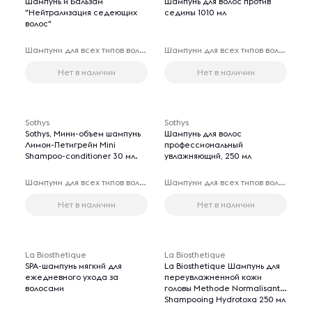
Шампунь и Бальзам
Шампунь для волос против
"Нейтрализация седеющих
седины 1010 мл
волос"
Шампуни для всех типов волос
Шампуни для всех типов волос
Нет в наличии
Нет в наличии
Sothys
Sothys
Sothys, Мини-объем шампунь
Шампунь для волос
Лимон-Петигрейн Mini
профессиональный
Shampoo-conditioner 30 мл.
увлажняющий, 250 мл
Шампуни для всех типов волос
Шампуни для всех типов волос
Нет в наличии
Нет в наличии
La Biosthetique
La Biosthetique
SPA-шампунь мягкий для
La Biosthetique Шампунь для
ежедневного ухода за
переувлажненной кожи
волосами
головы Methode Normalisante
Shampooing Hydrotoxa 250 мл