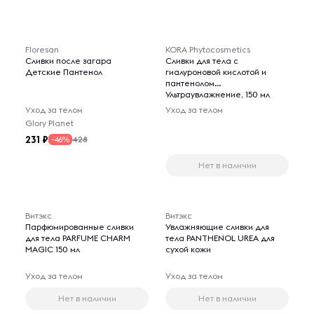
Floresan
KORA Phytocosmetics
Сливки после загара
Сливки для тела с
Детские Пантенол
гиалуроновой кислотой и
пантенолом
Ультраувлажнение, 150 мл
Уход за телом
Уход за телом
Glory Planet
231
428
-46%
Нет в наличии
Витэкс
Витэкс
Парфюмированные сливки
Увлажняющие сливки для
для тела PARFUME CHARM
тела PANTHENOL UREA для
MAGIC 150 мл
сухой кожи
Уход за телом
Уход за телом
Нет в наличии
Нет в наличии