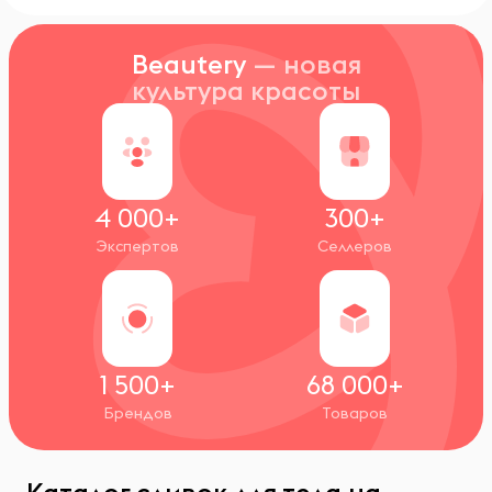
Beautery
— новая
культура красоты
4 000+
300+
Экспертов
Селлеров
1 500+
68 000+
Брендов
Товаров