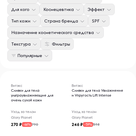
Для кого
Космецевтика
Эффект
Тип кожи
Страна бренда
SPF
Назначение косметического средства
Текстура
Фильтры
Популярные
Витэкс
Витэкс
Сливки для тела
Сливки для тела Увлажнение
ультраувлажняющие для
и Упругость Lift Intense
очень сухой кожи
Уход за телом
Уход за телом
Glory Planet
Glory Planet
270
246
790
598
-66%
-59%