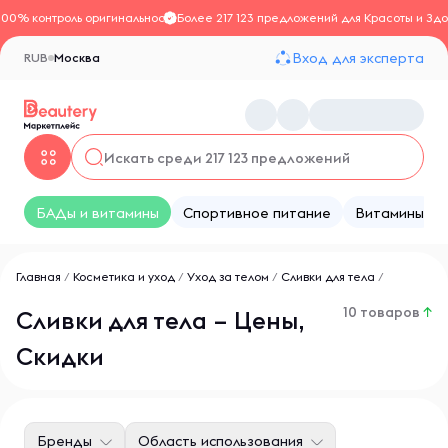
100% контроль оригинальности
Более 217 123 предложений для Красоты и Здо
Вход для эксперта
RUB
Москва
БАДы и витамины
Спортивное питание
Витамины
Главная
/
Косметика и уход
/
Уход за телом
/
Сливки для тела
/
10 товаров
↑
Сливки для тела – Цены,
Скидки
Бренды
Область использования