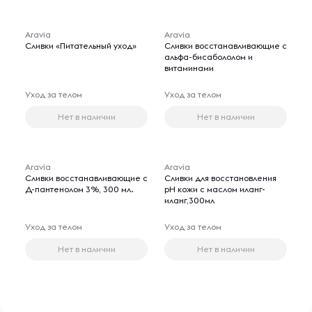
Aravia
Aravia
Сливки «Питательный уход»
Сливки восстанавливающие с
альфа-бисабололом и
витаминами
Уход за телом
Уход за телом
Нет в наличии
Нет в наличии
Aravia
Aravia
Сливки восстанавливающие с
Сливки для восстановления
Д-пантенолом 3%, 300 мл.
рН кожи с маслом иланг-
иланг,300мл
Уход за телом
Уход за телом
Нет в наличии
Нет в наличии