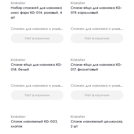
Kristaller
Kristaller
Набор спонжей для макияжа
Спонж-яйцо для макияжа KG-
микс форм KG-014, розовый, 4
019, коралловый
шт
Спонжи для макияжа и умывания лица
Спонжи для макияжа и умывания лица
Нет в наличии
Нет в наличии
Kristaller
Kristaller
Спонж-яйцо для макияжа KG-
Спонж-яйцо для макияжа KG-
018, белый
017, фиолетовый
Спонжи для макияжа и умывания лица
Спонжи для макияжа и умывания лица
Нет в наличии
Нет в наличии
Kristaller
Kristaller
Спонж макияжный KG-003,
Спонж макияжный целлюлоза,
хлопок
2 шт