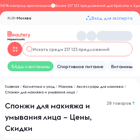
100% контроль оригинальности
Более 217 123 предложений для Красоты и Здо
Вход для эксперта
RUB
Москва
БАДы и витамины
Спортивное питание
Витамины
Главная
/
Косметика и уход
/
Макияж
/
Аксессуары для макияжа
/
Спонжи для макияжа и умывания лица
/
28 товаров
↑
Спонжи для макияжа и
умывания лица – Цены,
Скидки