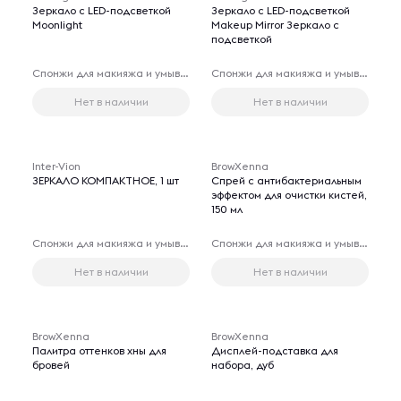
Зеркало с LED-подсветкой
Зеркало с LED-подсветкой
Moonlight
Makeup Mirror Зеркало с
подсветкой
Спонжи для макияжа и умывания лица
Спонжи для макияжа и умывания лица
Нет в наличии
Нет в наличии
Inter-Vion
BrowXenna
ЗЕРКАЛО КОМПАКТНОЕ, 1 шт
Спрей с антибактериальным
эффектом для очистки кистей,
150 мл
Спонжи для макияжа и умывания лица
Спонжи для макияжа и умывания лица
Нет в наличии
Нет в наличии
BrowXenna
BrowXenna
Палитра оттенков хны для
Дисплей-подставка для
бровей
набора, дуб