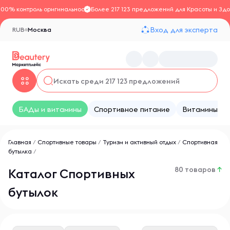
100% контроль оригинальности
Более 217 123 предложений для Красоты и Здо
Вход для эксперта
RUB
Москва
БАДы и витамины
Спортивное питание
Витамины
Главная
/
Спортивные товары
/
Туризм и активный отдых
/
Спортивная
бутылка
/
80 товаров
↑
Каталог Спортивных
бутылок