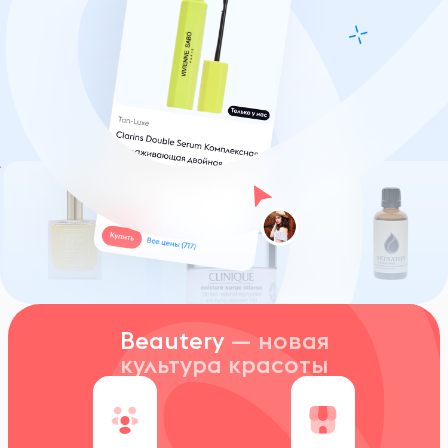
Beautery
— новая
культура красоты