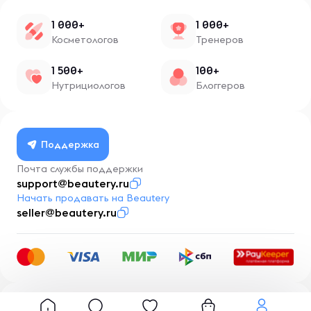
1 000+
1 000+
Косметологов
Тренеров
1 500+
100+
Нутрициологов
Блоггеров
Поддержка
Почта службы поддержки
support@beautery.ru
Начать продавать на Beautery
seller@beautery.ru
Разработка
BusinessMentor.ru