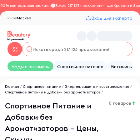
100% контроль оригинальности
Более 217 123 предложений для Красоты и Здо
Вход для эксперта
RUB
Москва
БАДы и витамины
Спортивное питание
Витамины
Главная
/
Спортивное питание
/
Энергия, защита и восстановление
/
Спортивное питание и добавки без ароматизаторов
/
0 товаров
↑
Спортивное Питание и
Добавки без
Ароматизаторов – Цены,
Скидки