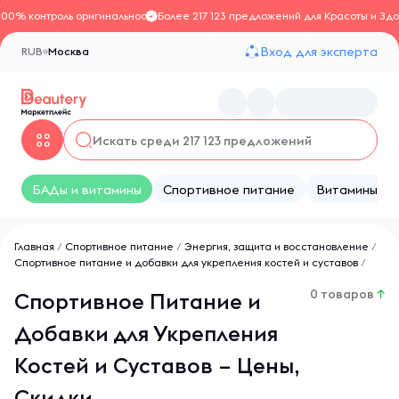
100% контроль оригинальности
Более 217 123 предложений для Красоты и Здо
Вход для эксперта
RUB
Москва
БАДы и витамины
Спортивное питание
Витамины
Главная
/
Спортивное питание
/
Энергия, защита и восстановление
/
Спортивное питание и добавки для укрепления костей и суставов
/
0 товаров
↑
Спортивное Питание и
Добавки для Укрепления
Костей и Суставов – Цены,
Скидки