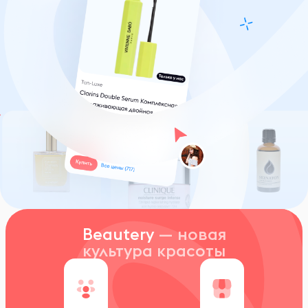
Beautery
— новая
культура красоты