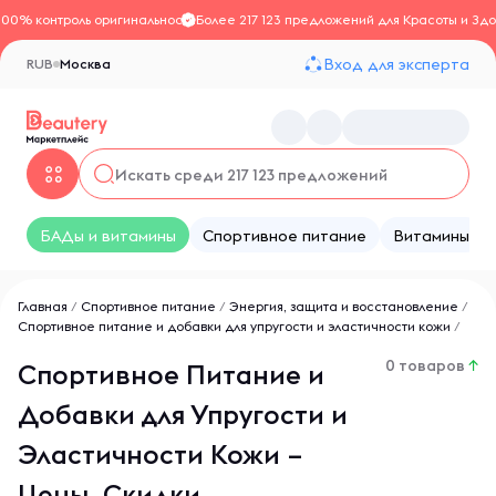
100% контроль оригинальности
Более 217 123 предложений для Красоты и Здо
Вход для эксперта
RUB
Москва
БАДы и витамины
Спортивное питание
Витамины
Главная
/
Спортивное питание
/
Энергия, защита и восстановление
/
Спортивное питание и добавки для упругости и эластичности кожи
/
0 товаров
↑
Спортивное Питание и
Добавки для Упругости и
Эластичности Кожи –
Цены, Скидки