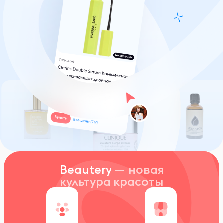
Beautery
— новая
культура красоты