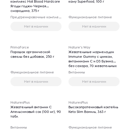
комплекс Hot Blood Hardcore
каму Superfood, 100 г
Ягоды годжи-Черная
смородина, 375 г
Предтренировочные комплексы
Функциональное питание
Нет в наличии
Нет в наличии
PrimaForce
Nature's Way
Порошок органической
Жевательные мармеладки
свеклы без добавок, 250 г
Immune Gummy с цинком,
витаминами C и D3 Бузина
без сахара, 70 жевательных
конфет
Функциональное питание
Витамины
Нет в наличии
Нет в наличии
NaturesPlus
NaturesPlus
Жевательный витамин C
Высокопротеиновый коктейль
Апельсиновый сок (100 мг), 90
Keto Slim Ваниль, 363 г
табл
Витамины
Функциональное питание