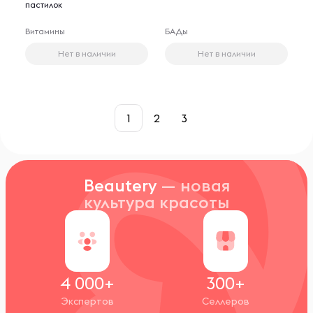
пастилок
Витамины
БАДы
Нет в наличии
Нет в наличии
1
2
3
Beautery
— новая
культура красоты
4 000+
300+
Экспертов
Селлеров