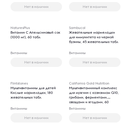
Нет в наличии
Нет в наличии
NaturesPlus
Sambucol
Витамин C Апельсиновый сок
Жевательные мармеладки
(1000 мг), 60 табл
для иммунитета из черной
бузины, 45 жевательных табл
Витамины
Витамины
Нет в наличии
Нет в наличии
Flintstones
California Gold Nutrition
Мультивитамины для детей
Мультивитаминный комплекс
Кислые мармеладки, 180
для мужчин с коэнзимом Q10,
жевательных табл
грибами, ферментами,
овощами и ягодами, 60
веганских капсул
Витамины
Витамины
Нет в наличии
Нет в наличии