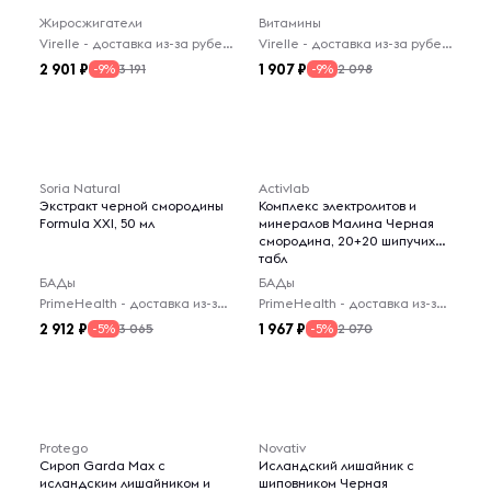
Жиросжигатели
Витамины
Virelle - доставка из-за рубежа
Virelle - доставка из-за рубежа
2 901
1 907
3 191
2 098
-9%
-9%
Soria Natural
Activlab
Экстракт черной смородины
Комплекс электролитов и
Formula XXI, 50 мл
минералов Малина Черная
смородина, 20+20 шипучих
табл
БАДы
БАДы
PrimeHealth - доставка из-за рубежа
PrimeHealth - доставка из-за рубежа
2 912
1 967
3 065
2 070
-5%
-5%
Protego
Novativ
Сироп Garda Max с
Исландский лишайник с
исландским лишайником и
шиповником Черная