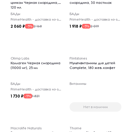
цинком Черная смородина,
смородина, 30 пастилок
120 мл
БАДы
БАДы
PrimeHealth - доставка из-за рубежа
PrimeHealth - доставка из-за рубежа
2 060
1 918
2 168
2 019
-5%
-5%
Olimp Labs
Flintstones
Коллаген Черная смородина
Мультивитамины для детей
(11000 мг), 25 мл
Complete, 180 жев. конфет
БАДы
Витамины
PrimeHealth - доставка из-за рубежа
1 730
1 821
-5%
Нет в наличии
Macrolife Naturals
Thorne