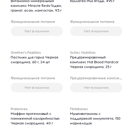
Витаминно-минеральный
Коллаген Plus Ягоды, 495 г
комплекс Miracle Reds Годжи,
гранат, асаи, мангостан, 9,5 г
Функциональное питание
Функциональное питание
Нет в наличии
Нет в наличии
Grether's Pastilles
Scitec Nutrition
Пастилки для горла Черная
Предтренировочный
смородина, 60 г, 24 шт
комплекс Hot Blood Hardcor
Черная смородина, 25 г
Функциональное питание
Предтренировочные комплексы
Нет в наличии
Нет в наличии
Proteinrex
Flintstones
Маффин протеиновый с
Мультивитамины с
пониженной калорийностью
поддержкой иммунитета, 150
Черная смородина, 40 г
мармеладок