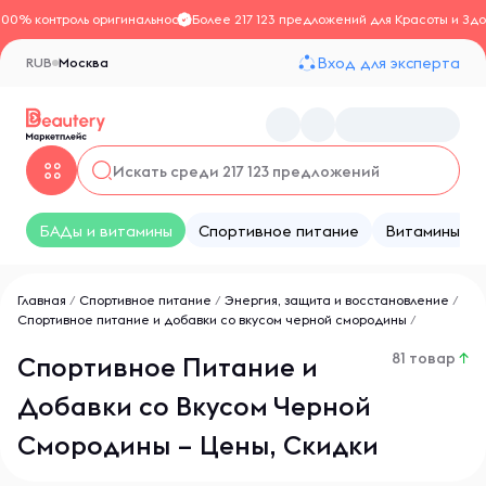
100% контроль оригинальности
Более 217 123 предложений для Красоты и Здо
Вход для эксперта
RUB
Москва
БАДы и витамины
Спортивное питание
Витамины
Главная
/
Спортивное питание
/
Энергия, защита и восстановление
/
Спортивное питание и добавки со вкусом черной смородины
/
81 товар
↑
Спортивное Питание и
Добавки со Вкусом Черной
Смородины – Цены, Скидки