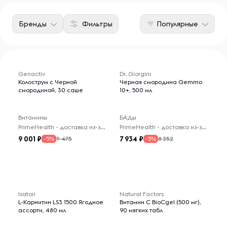
Бренды
Фильтры
Популярные
Genactiv
Dr. Giorgini
Колострум с Черной
Черная смородина Gemmo
смородиной, 30 саше
10+, 500 мл
Витамины
БАДы
PrimeHealth - доставка из-за рубежа
PrimeHealth - доставка из-за рубежа
9 001
7 934
9 475
8 352
-5%
-5%
Isatori
Natural Factors
L-Карнитин LS3 1500 Ягодное
Витамин C BioCgel (500 мг),
ассорти, 480 мл
90 мягких табл