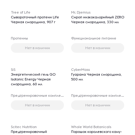
Tree of Life
Mr. Djemius
Сывороточный протеин Life
Сироп низкокалорийный ZERO
Черная смородина, 907 г
Черная смородина, 330 мл
Протеины
Функциональное питание
Нет в наличии
Нет в наличии
SiS
CyberMass
Энергетический гель GO
Гуарана Черная смородина,
Isotonic Energy Черная
500 мл
смородина, 60 мл
Предтренировочные комплексы
Предтренировочные комплексы
Нет в наличии
Нет в наличии
Scitec Nutrition
Whole World Botanicals
Предтренировочный
Порошок королевского каму-