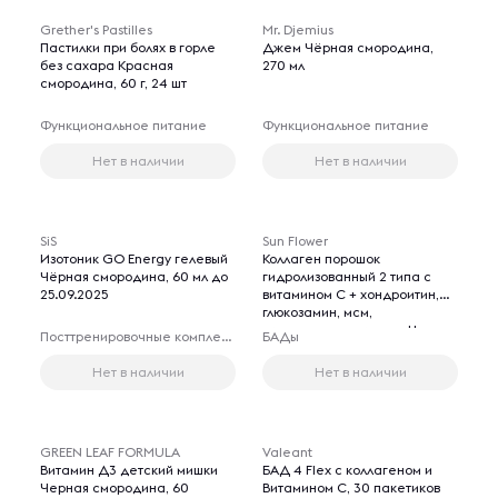
Grether's Pastilles
Mr. Djemius
Пастилки при болях в горле
Джем Чёрная смородина,
без сахара Красная
270 мл
смородина, 60 г, 24 шт
Функциональное питание
Функциональное питание
Нет в наличии
Нет в наличии
SiS
Sun Flower
Изотоник GO Energy гелевый
Коллаген порошок
Чёрная смородина, 60 мл до
гидролизованный 2 типа с
25.09.2025
витамином C + хондроитин,
глюкозамин, мсм,
гиалуроновая кислота Черная
Посттренировочные комплексы
БАДы
смородина, 240 г
Нет в наличии
Нет в наличии
GREEN LEAF FORMULA
Valeant
Витамин Д3 детский мишки
БАД 4 Flex с коллагеном и
Черная смородина, 60
Витамином С, 30 пакетиков