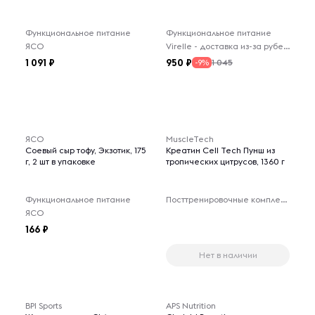
Функциональное питание
Функциональное питание
ЯСО
Virelle - доставка из-за рубежа
1 091
950
1 045
-9%
ЯСО
MuscleTech
Соевый сыр тофу, Экзотик, 175
Креатин Cell Tech Пунш из
г, 2 шт в упаковке
тропических цитрусов, 1360 г
Функциональное питание
Посттренировочные комплексы
ЯСО
166
Нет в наличии
BPI Sports
APS Nutrition