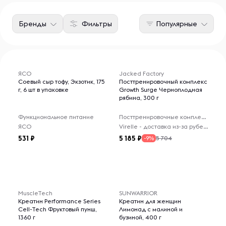
Бренды
Фильтры
Популярные
ЯСО
Jacked Factory
Соевый сыр тофу, Экзотик, 175
Посттренировочный комплекс
г, 6 шт в упаковке
Growth Surge Черноплодная
рябина, 300 г
Функциональное питание
Посттренировочные комплексы
ЯСО
Virelle - доставка из-за рубежа
531
5 185
5 704
-9%
MuscleTech
SUNWARRIOR
Креатин Performance Series
Креатин для женщин
Cell-Tech Фруктовый пунш,
Лимонад с малиной и
1360 г
бузиной, 400 г