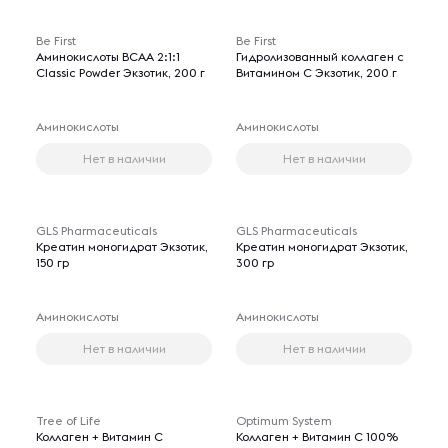
Be First
Be First
Аминокислоты BCAA 2:1:1
Гидролизованный коллаген с
Classic Powder Экзотик, 200 г
Витамином C Экзотик, 200 г
Аминокислоты
Аминокислоты
Нет в наличии
Нет в наличии
GLS Pharmaceuticals
GLS Pharmaceuticals
Креатин моногидрат Экзотик,
Креатин моногидрат Экзотик,
150 гр
300 гр
Аминокислоты
Аминокислоты
Нет в наличии
Нет в наличии
Tree of Life
Optimum System
Коллаген + Витамин С
Коллаген + Витамин С 100%