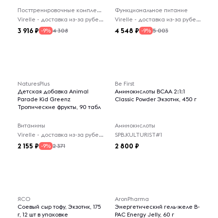
Посттренировочные комплексы
Функциональное питание
Virelle - доставка из-за рубежа
Virelle - доставка из-за рубежа
3 916
4 548
4 308
5 003
-9%
-9%
NaturesPlus
Be First
Детская добавка Animal
Аминокислоты BCAA 2:1:1
Parade Kid Greenz
Classic Powder Экзотик, 450 г
Тропические фрукты, 90 табл
Витамины
Аминокислоты
Virelle - доставка из-за рубежа
SPB.KULTURIST#1
2 155
2 800
2 371
-9%
ЯСО
AronPharma
Соевый сыр тофу, Экзотик, 175
Энергетический гель-желе B-
г, 12 шт в упаковке
PAC Energy Jelly, 60 г