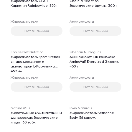
Жиросжигатель CLA +
Chain'd Reaction
Карнитин Rainbow Ice, 350 г
Экзотические фрукты, 300 г
Жиросжигатели
Аминокислоты
Нет в наличии
Нет в наличии
Top Secret Nutrition
Siberian Nutrogunz
Жиросжигатель Sport Fireball
Аминокислотный комплекс
с парадооксином и
AminoVulf Energized Экзотик,
активатором L-Карнитина,
450 г
459 мл
Жиросжигатели
Аминокислоты
Нет в наличии
Нет в наличии
NaturesPlus
Irwin Naturals
Жевательные мультивитамины
Жиросжигатель Berberine-
для взрослых Экзотические
Body, 56 капсул
ягоды, 60 табл