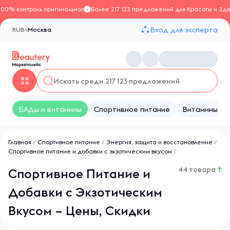
100% контроль оригинальности
Более 217 123 предложений для Красоты и Здо
Вход для эксперта
RUB
Москва
БАДы и витамины
Спортивное питание
Витамины
Главная
/
Спортивное питание
/
Энергия, защита и восстановление
/
Спортивное питание и добавки с экзотическим вкусом
/
44 товара
↑
Спортивное Питание и
Добавки с Экзотическим
Вкусом – Цены, Скидки