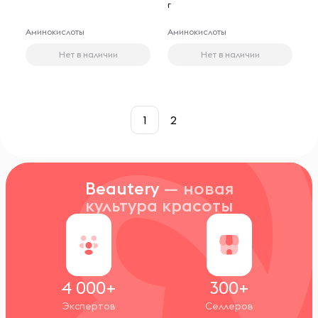
г
Аминокислоты
Аминокислоты
Нет в наличии
Нет в наличии
1
2
Beautery
— новая
культура красоты
4 000+
300+
Экспертов
Селлеров