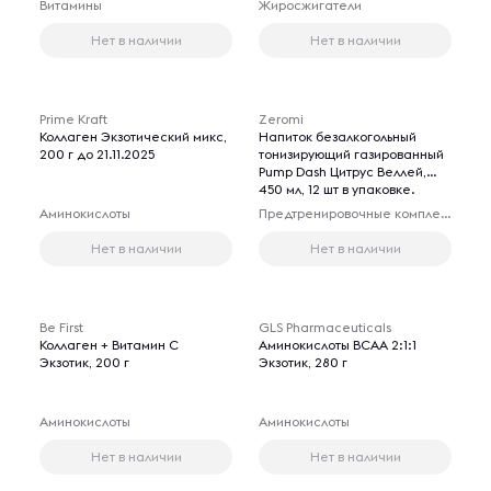
Витамины
Жиросжигатели
Нет в наличии
Нет в наличии
Prime Kraft
Zeromi
Коллаген Экзотический микс,
Напиток безалкогольный
200 г до 21.11.2025
тонизирующий газированный
Pump Dash Цитрус Веллей,
450 мл, 12 шт в упаковке.
Аминокислоты
Предтренировочные комплексы
Нет в наличии
Нет в наличии
Be First
GLS Pharmaceuticals
Коллаген + Витамин С
Аминокислоты BCAA 2:1:1
Экзотик, 200 г
Экзотик, 280 г
Аминокислоты
Аминокислоты
Нет в наличии
Нет в наличии