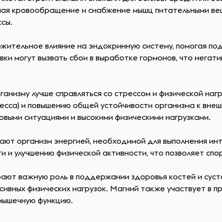
шая кровообращение и снабжение мышц питательными веще
сы.
ожительное влияние на эндокринную систему, помогая п
вки могут вызвать сбои в выработке гормонов, что негат
анизму лучше справляться со стрессом и физической наг
есса) и повышению общей устойчивости организма к внеш
овыми ситуациями и высокими физическими нагрузками.
вают организм энергией, необходимой для выполнения ин
и улучшению физической активности, что позволяет спор
играют важную роль в поддержании здоровья костей и сус
ивных физических нагрузок. Магний также участвует в п
мышечную функцию.