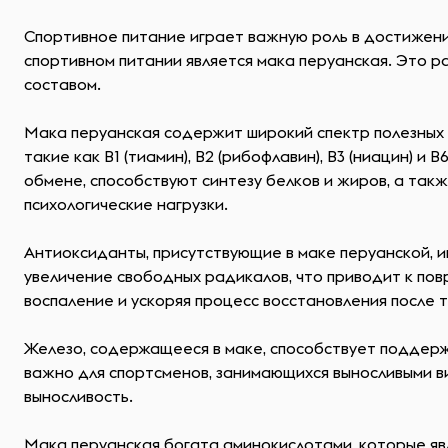
Спортивное питание играет важную роль в достижении
спортивном питании является мака перуанская. Это р
составом.
Мака перуанская содержит широкий спектр полезных 
такие как B1 (тиамин), B2 (рибофлавин), B3 (ниацин) 
обмене, способствуют синтезу белков и жиров, а так
психологические нагрузки.
Антиоксиданты, присутствующие в маке перуанской, и
увеличение свободных радикалов, что приводит к по
воспаление и ускоряя процесс восстановления после 
Железо, содержащееся в маке, способствует поддерж
важно для спортсменов, занимающихся выносливыми ви
выносливость.
Мака перуанская богата аминокислотами, которые явл