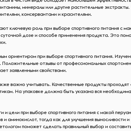
ская в чистом виде обладает наибольшей эффективность
тамины, минералы или другие растительные экстракты. Э
нителями, консервантами и красителями.
ют ключевую роль при выборе спортивного питания с ма
суточной дозе и способе применения продукта. Это пом
ки.
ным ориентиром при выборе спортивного питания. Изуче
. Положительные отзывы от профессиональных спортсмено
ает заявленными свойствами.
акже важно учитывать. Качественные продукты проходят
икам. На упаковке должна быть указана вся необходимая
и и цели при выборе спортивного питания с макой перуа
 и аминокислот, тогда как для улучшения выносливости 
иетологом поможет сделать правильный выбор и составит