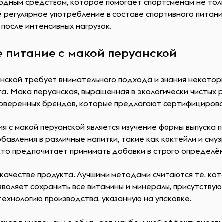
одным средством, которое помогает спортсменам не тольк
 регулярное употребление в составе спортивного питан
после интенсивных нагрузок.
 питание с макой перуанской
анской требует внимательного подхода и знания некотор
та. Мака перуанская, выращенная в экологически чистых
роверенных брендов, которые предлагают сертифициров
ия с макой перуанской является изучение формы выпуска
бавления в различные напитки, такие как коктейли и сму
, кто предпочитает принимать добавки в строго определ
качестве продукта. Лучшими методами считаются те, ко
воляет сохранить все витамины и минералы, присутству
ехнологию производства, указанную на упаковке.