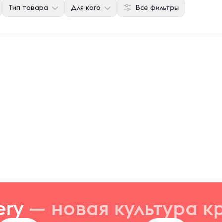
Тип товара
Для кого
Все фильтры
ery
— новая
культура к