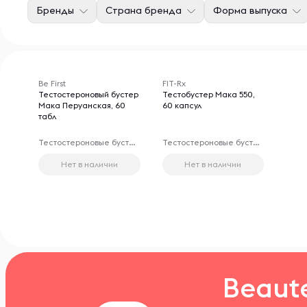
Бренды
Страна бренда
Форма выпуска
Be First
FIT-Rx
Тестостероновый бустер
Тестобустер Мака 550,
Мака Перуанская, 60
60 капсул
табл
Тестостероновые бустеры
Тестостероновые бустеры
Нет в наличии
Нет в наличии
Beaut