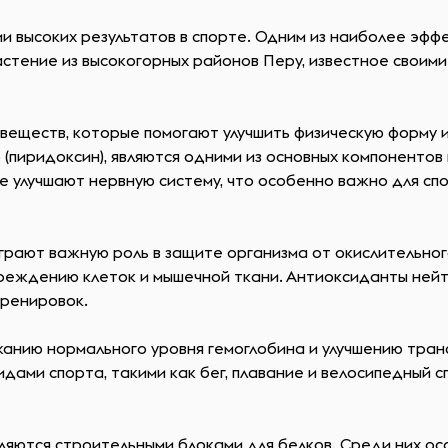
 высоких результатов в спорте. Одним из наиболее эффе
астение из высокогорных районов Перу, известное своим
веществ, которые помогают улучшить физическую форму и
и B6 (пиридоксин), являются одними из основных компонент
же улучшают нервную систему, что особенно важно для с
грают важную роль в защите организма от окислительног
вреждению клеток и мышечной ткани. Антиоксиданты ней
тренировок.
анию нормального уровня гемоглобина и улучшению тран
дами спорта, такими как бег, плавание и велосипедный с
яются строительными блоками для белков. Среди них ос