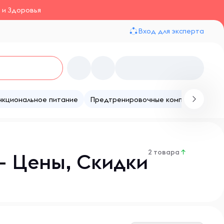
 и Здоровья
Вход для эксперта
нкциональное питание
Предтренировочные комплексы
Те
2 товара
↑
– Цены, Скидки