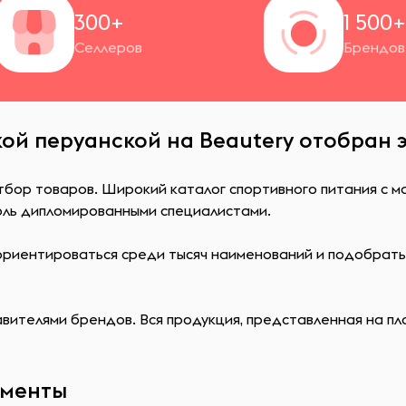
300+
1 500
Селлеров
Брендов
кой перуанской на Beautery отобран 
тбор товаров. Широкий каталог спортивного питания с м
оль дипломированными специалистами.
сориентироваться среди тысяч наименований и подобрат
ителями брендов. Вся продукция, представленная на пл
ементы