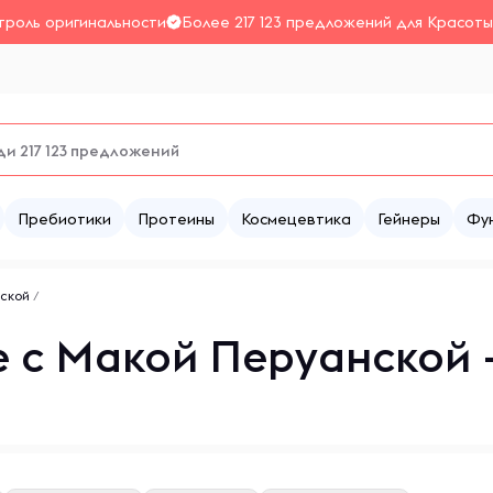
троль оригинальности
Более 217 123 предложений для Красоты
Пребиотики
Протеины
Космецевтика
Гейнеры
Фу
нской
/
 c Макой Перуанской 