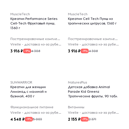
MuscleTech
MuscleTech
Креатин Performance Series
Креатин Cell Tech Пунш из
Cell-Tech Фруктовый пунш,
тропических цитрусов, 1360 г
1360 г
Посттренировочные комплексы
Посттренировочные комплексы
Virelle - доставка из-за рубежа
Virelle - доставка из-за рубежа
3 916
3 916
4 308
4 308
-9%
-9%
SUNWARRIOR
NaturesPlus
Креатин для женщин
Детская добавка Animal
Лимонад с малиной и
Parade Kid Greenz
бузиной, 400 г
Тропические фрукты, 90 табл
Функциональное питание
Витамины
Virelle - доставка из-за рубежа
Virelle - доставка из-за рубежа
4 548
2 155
5 003
2 371
-9%
-9%