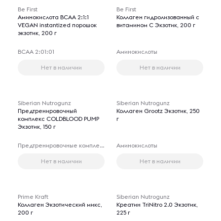
Be First
Be First
Аминокислота BCAA 2:1:1
Коллаген гидролизованный с
VEGAN instantized порошок
витамином С Экзотик, 200 г
экзотик, 200 г
ВСАА 2:01:01
Аминокислоты
Нет в наличии
Нет в наличии
Siberian Nutrogunz
Siberian Nutrogunz
Предтренировочный
Коллаген Grootz Экзотик, 250
комплекс COLDBLOOD PUMP
г
Экзотик, 150 г
Предтренировочные комплексы
Аминокислоты
Нет в наличии
Нет в наличии
Prime Kraft
Siberian Nutrogunz
Коллаген Экзотический микс,
Креатин TriNitro 2.0 Экзотик,
200 г
225 г