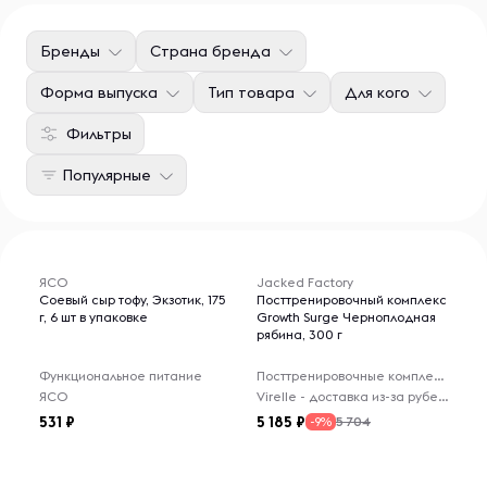
Бренды
Страна бренда
Форма выпуска
Тип товара
Для кого
Фильтры
Популярные
ЯСО
Jacked Factory
Соевый сыр тофу, Экзотик, 175
Посттренировочный комплекс
г, 6 шт в упаковке
Growth Surge Черноплодная
рябина, 300 г
Функциональное питание
Посттренировочные комплексы
ЯСО
Virelle - доставка из-за рубежа
531
5 185
5 704
-9%