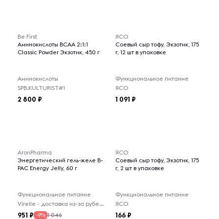
Be First
ЯСО
Аминокислоты BCAA 2:1:1
Соевый сыр тофу, Экзотик, 175
Classic Powder Экзотик, 450 г
г, 12 шт в упаковке
Аминокислоты
Функциональное питание
SPB.KULTURIST#1
ЯСО
2 800
1 091
AronPharma
ЯСО
Энергетический гель-желе B-
Соевый сыр тофу, Экзотик, 175
PAC Energy Jelly, 60 г
г, 2 шт в упаковке
Функциональное питание
Функциональное питание
Virelle - доставка из-за рубежа
ЯСО
951
166
1 046
-9%