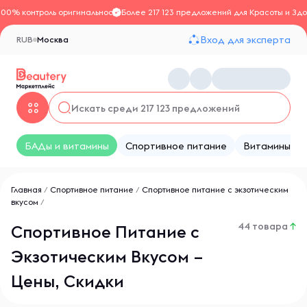
100% контроль оригинальности
Более 217 123 предложений для Красоты и Здо
Вход для эксперта
RUB
Москва
БАДы и витамины
Спортивное питание
Витамины
Главная
/
Спортивное питание
/
Спортивное питание с экзотическим
вкусом
/
44 товара
↑
Спортивное Питание с
Экзотическим Вкусом –
Цены, Скидки