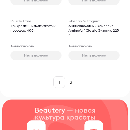
Нет в наличии
Нет в наличии
Muscle Care
Siberian Nutrogunz
Трикреатин малат Экзотик,
Аминокислотный комплекс
порошок, 400 г
AminoVulf Classic Экзотик, 225
г
Аминокислоты
Аминокислоты
Нет в наличии
Нет в наличии
1
2
Beautery
— новая
культура красоты