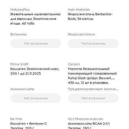
NaturesPlus
Irwin Naturals
Жевательные мультивитамины
Жиросжигатель Berberine-
для взрослых Экзотические
Body, 56 капсул
ягоды, 60 табл
Витамины
Жиросжигатели
Нет в наличии
Нет в наличии
Prime Kraft
Zeromi
Коллаген Экзотический микс,
Напиток безалкогольный
200 г до 21.11.2025
тонизирующий газированный
Pump Dash Цитрус Веллей,
450 мл, 12 шт в упаковке.
Аминокислоты
Предтренировочные комплексы
Нет в наличии
Нет в наличии
Be First
GLS Pharmaceuticals
Коллаген + Витамин С
Аминокислоты BCAA 2:1:1
Экзотик, 200 г
Экзотик, 280 г