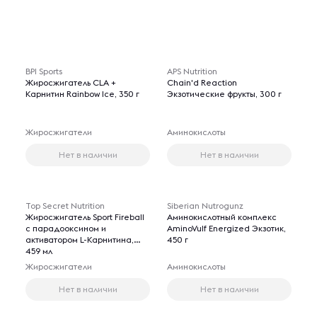
BPI Sports
APS Nutrition
Жиросжигатель CLA +
Chain'd Reaction
Карнитин Rainbow Ice, 350 г
Экзотические фрукты, 300 г
Жиросжигатели
Аминокислоты
Нет в наличии
Нет в наличии
Top Secret Nutrition
Siberian Nutrogunz
Жиросжигатель Sport Fireball
Аминокислотный комплекс
с парадооксином и
AminoVulf Energized Экзотик,
активатором L-Карнитина,
450 г
459 мл
Жиросжигатели
Аминокислоты
Нет в наличии
Нет в наличии