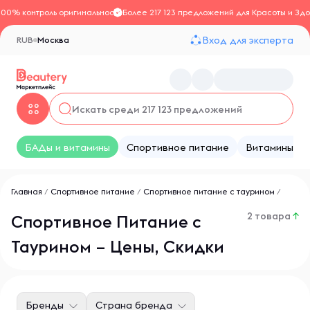
100% контроль оригинальности
Более 217 123 предложений для Красоты и Здо
Вход для эксперта
RUB
Москва
БАДы и витамины
Спортивное питание
Витамины
Главная
/
Спортивное питание
/
Спортивное питание с таурином
/
2 товара
↑
Спортивное Питание с
Таурином – Цены, Скидки
Бренды
Страна бренда