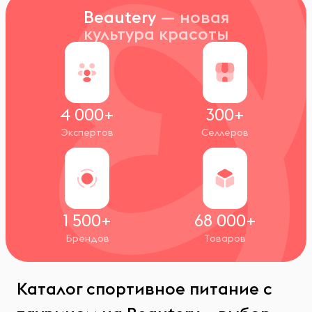
Beautery
— новая
культура красоты
4 000+
300+
Экспертов
Селлеров
1 500+
68 000+
Брендов
Товаров
Каталог спортивное питание с