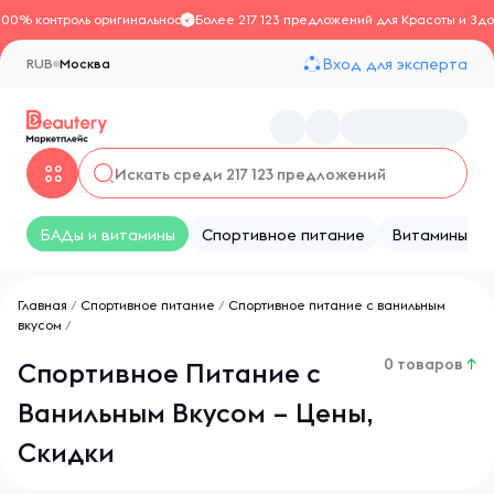
100% контроль оригинальности
Более 217 123 предложений для Красоты и Здо
Вход для эксперта
RUB
Москва
БАДы и витамины
Спортивное питание
Витамины
Главная
/
Спортивное питание
/
Спортивное питание с ванильным
вкусом
/
0 товаров
↑
Спортивное Питание с
Ванильным Вкусом – Цены,
Скидки