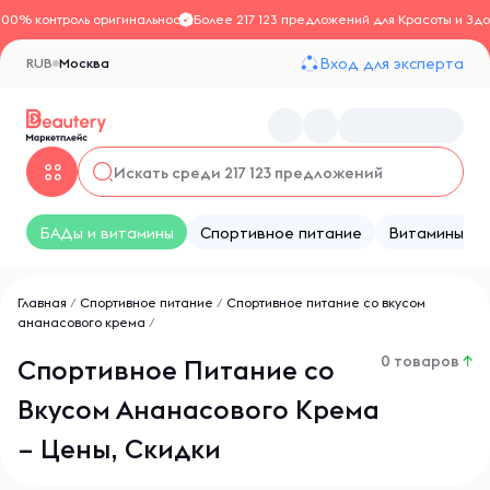
100% контроль оригинальности
Более 217 123 предложений для Красоты и Здо
Вход для эксперта
RUB
Москва
БАДы и витамины
Спортивное питание
Витамины
Главная
/
Спортивное питание
/
Спортивное питание со вкусом
ананасового крема
/
0 товаров
↑
Спортивное Питание со
Вкусом Ананасового Крема
– Цены, Скидки