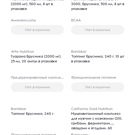
(2000 мг), 500 мл, 8 шт в
3000, Брусника, 500 мл, 8 шт в
упаковке
упаковке
Аминокислоты
BCAA
Нет в наличии
Нет в наличии
Товары для 18+ лет
4Me Nutrition
Bombbar
Гуарана Брусника (2000 мг),
Топпинг Брусника, 240 г, 10 шт
25 мл, 20 ампул в упаковке
в упаковке
Предтренировочные комплексы
Функциональное питание
Нет в наличии
Нет в наличии
Bombbar
California Gold Nutrition
Топпинг Брусника, 240 г
Мультивитаминный комплекс
для мужчин с коэнзимом Q10,
грибами, ферментами,
овощами и ягодами, 60
веганских капсул
Функциональное питание
Витамины