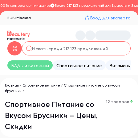
100% контроль оригинальности
Более 217 123 предложений для Красоты и Здо
Вход для эксперта
RUB
Москва
БАДы и витамины
Спортивное питание
Витамины
Главная
/
Спортивное питание
/
Спортивное питание со вкусом
брусники
/
12 товаров
↑
Спортивное Питание со
Вкусом Брусники – Цены,
Скидки