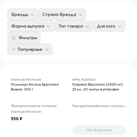
Бренды
Страна бренда
Форма выпуска
Тип товара
Для кого
Фильтры
Популярные
Товары для 18+ лет
Narmak Premium
4Me Nutrition
Псиллиум Кисель Брусника
Гуарана Брусника (2000 мг),
Вишня, 300 г
25 мл, 20 ампул в упаковке
Функциональное питание
Предтренировочные комплексы
Narmak Premium
550
Нет в наличии