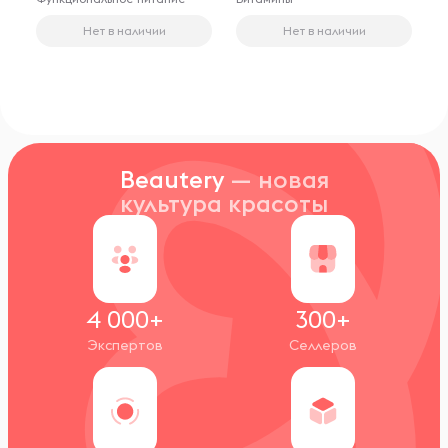
Нет в наличии
Нет в наличии
Beautery
— новая
культура красоты
4 000+
300+
Экспертов
Селлеров