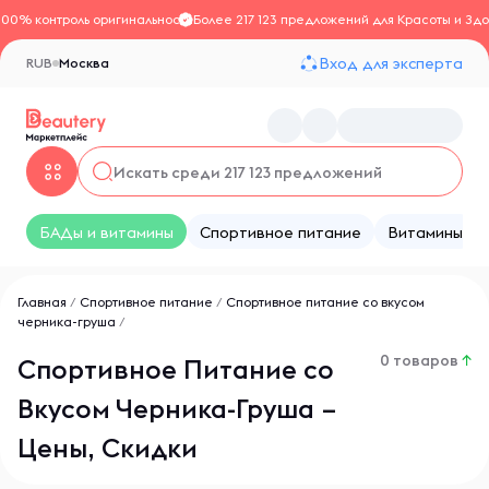
100% контроль оригинальности
Более 217 123 предложений для Красоты и Здо
Вход для эксперта
RUB
Москва
БАДы и витамины
Спортивное питание
Витамины
Главная
/
Спортивное питание
/
Спортивное питание со вкусом
черника-груша
/
0 товаров
↑
Спортивное Питание со
Вкусом Черника-Груша –
Цены, Скидки