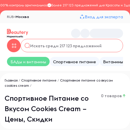
100% контроль оригинальности
Более 217 123 предложений для Красоты и Здо
Вход для эксперта
RUB
Москва
БАДы и витамины
Спортивное питание
Витамины
Главная
/
Спортивное питание
/
Спортивное питание со вкусом
сookies cream
/
0 товаров
↑
Спортивное Питание со
Вкусом Сookies Cream –
Цены, Скидки